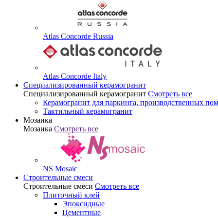
Atlas Concorde Russia
Atlas Concorde Italy
Специализированный керамогранит
Специализированный керамогранит
Смотреть все
Керамогранит для паркинга, производственных по
Тактильный керамогранит
Мозаика
Мозаика
Смотреть все
NS Mosaic
Строительные смеси
Строительные смеси
Смотреть все
Плиточный клей
Эпоксидные
Цементные