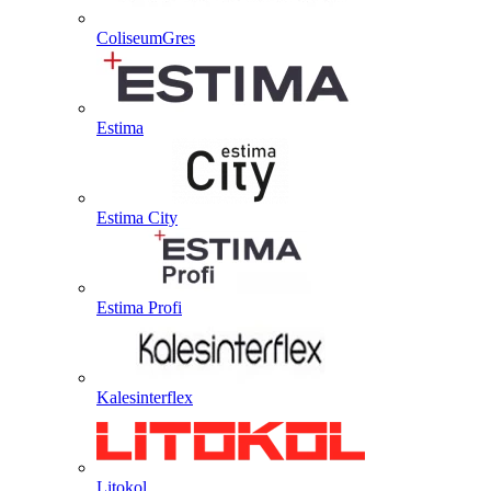
ColiseumGres
Estima
Estima City
Estima Profi
Kalesinterflex
Litokol