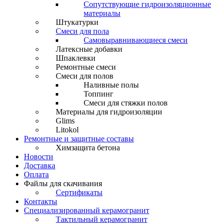
Сопутствующие гидроизоляционные
материалы
Штукатурки
Смеси для пола
Самовыравнивающиеся смеси
Латексные добавки
Шпаклевки
Ремонтные смеси
Смеси для полов
Наливные полы
Топпинг
Смеси для стяжки полов
Материалы для гидроизоляции
Glims
Litokol
Ремонтные и защитные составы
Химзащита бетона
Новости
Доставка
Оплата
Файлы для скачивания
Сертификаты
Контакты
Специализированный керамогранит
Тактильный керамогранит