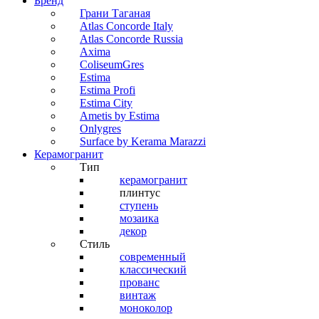
Бренд
Грани Таганая
Atlas Concorde Italy
Atlas Concorde Russia
Axima
ColiseumGres
Estima
Estima Profi
Estima City
Ametis by Estima
Onlygres
Surface by Kerama Marazzi
Керамогранит
Тип
керамогранит
плинтус
ступень
мозаика
декор
Стиль
современный
классический
прованс
винтаж
моноколор