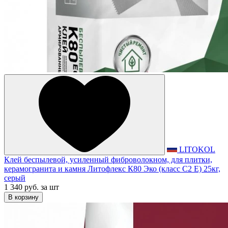
LITOKOL
Клей беспылевой, усиленный фиброволокном, для плитки,
керамогранита и камня Литофлекс К80 Эко (класс С2 Е) 25кг,
серый
1 340 руб.
за шт
В корзину