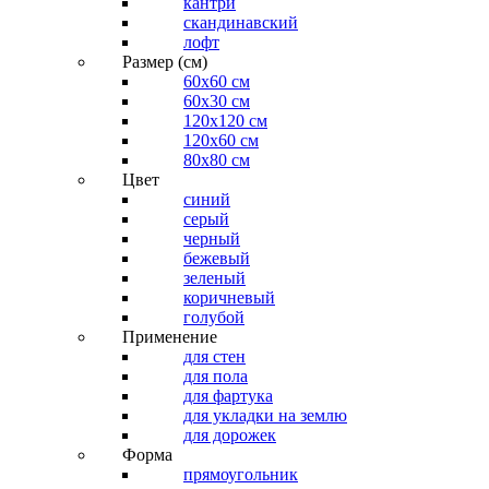
кантри
скандинавский
лофт
Размер (см)
60х60 см
60x30 см
120x120 см
120x60 см
80x80 см
Цвет
синий
серый
черный
бежевый
зеленый
коричневый
голубой
Применение
для стен
для пола
для фартука
для укладки на землю
для дорожек
Форма
прямоугольник