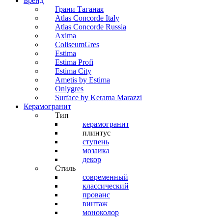
Бренд
Грани Таганая
Atlas Concorde Italy
Atlas Concorde Russia
Axima
ColiseumGres
Estima
Estima Profi
Estima City
Ametis by Estima
Onlygres
Surface by Kerama Marazzi
Керамогранит
Тип
керамогранит
плинтус
ступень
мозаика
декор
Стиль
современный
классический
прованс
винтаж
моноколор