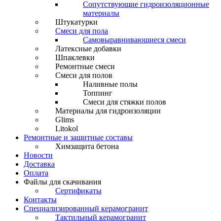
Сопутствующие гидроизоляционные
материалы
Штукатурки
Смеси для пола
Самовыравнивающиеся смеси
Латексные добавки
Шпаклевки
Ремонтные смеси
Смеси для полов
Наливные полы
Топпинг
Смеси для стяжки полов
Материалы для гидроизоляции
Glims
Litokol
Ремонтные и защитные составы
Химзащита бетона
Новости
Доставка
Оплата
Файлы для скачивания
Сертификаты
Контакты
Специализированный керамогранит
Тактильный керамогранит