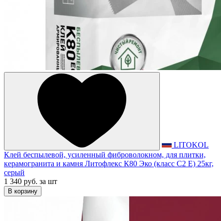
LITOKOL
Клей беспылевой, усиленный фиброволокном, для плитки,
керамогранита и камня Литофлекс К80 Эко (класс С2 Е) 25кг,
серый
1 340 руб.
за шт
В корзину