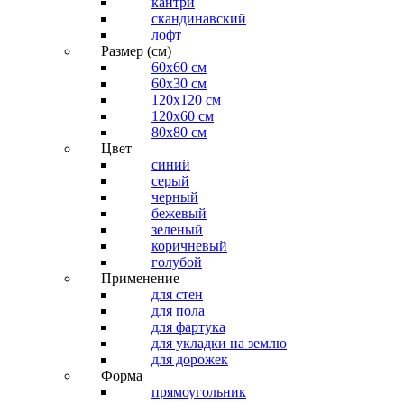
кантри
скандинавский
лофт
Размер (см)
60х60 см
60x30 см
120x120 см
120x60 см
80x80 см
Цвет
синий
серый
черный
бежевый
зеленый
коричневый
голубой
Применение
для стен
для пола
для фартука
для укладки на землю
для дорожек
Форма
прямоугольник