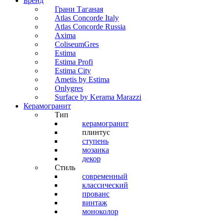
Бренд
Грани Таганая
Atlas Concorde Italy
Atlas Concorde Russia
Axima
ColiseumGres
Estima
Estima Profi
Estima City
Ametis by Estima
Onlygres
Surface by Kerama Marazzi
Керамогранит
Тип
керамогранит
плинтус
ступень
мозаика
декор
Стиль
современный
классический
прованс
винтаж
моноколор