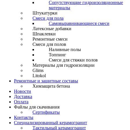
Сопутствующие гидроизоляционные
материалы
Штукатурки
Смеси для пола
Самовыравнивающиеся смеси
Латексные добавки
Шпаклевки
Ремонтные смеси
Смеси для полов
Наливные полы
Топпинг
Смеси для стяжки полов
Материалы для гидроизоляции
Glims
Litokol
Ремонтные и защитные составы
Химзащита бетона
Новости
Доставка
Оплата
Файлы для скачивания
Сертификаты
Контакты
Специализированный керамогранит
Тактильный керамогранит