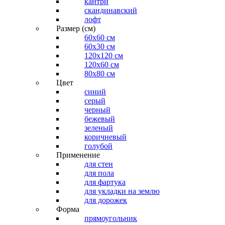
кантри
скандинавский
лофт
Размер (см)
60х60 см
60x30 см
120x120 см
120x60 см
80x80 см
Цвет
синий
серый
черный
бежевый
зеленый
коричневый
голубой
Применение
для стен
для пола
для фартука
для укладки на землю
для дорожек
Форма
прямоугольник