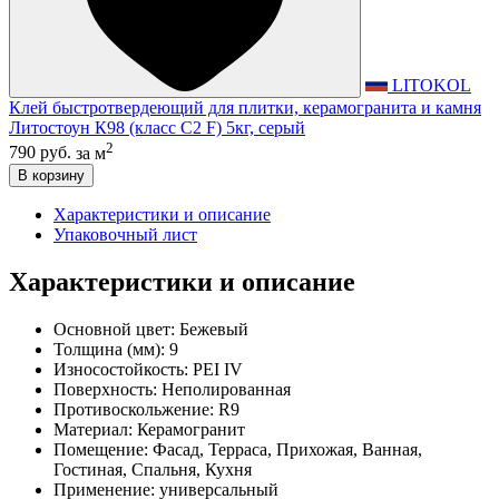
LITOKOL
Клей быстротвердеющий для плитки, керамогранита и камня
Литостоун К98 (класс С2 F) 5кг, серый
2
790 руб.
за м
В корзину
Характеристики и описание
Упаковочный лист
Характеристики и описание
Основной цвет:
Бежевый
Толщина (мм):
9
Износостойкость:
PEI IV
Поверхность:
Неполированная
Противоскольжение:
R9
Материал:
Керамогранит
Помещение:
Фасад, Терраса, Прихожая, Ванная,
Гостиная, Спальня, Кухня
Применение:
универсальный