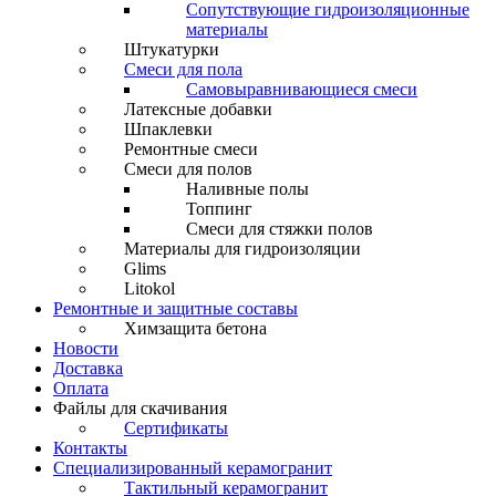
Сопутствующие гидроизоляционные
материалы
Штукатурки
Смеси для пола
Самовыравнивающиеся смеси
Латексные добавки
Шпаклевки
Ремонтные смеси
Смеси для полов
Наливные полы
Топпинг
Смеси для стяжки полов
Материалы для гидроизоляции
Glims
Litokol
Ремонтные и защитные составы
Химзащита бетона
Новости
Доставка
Оплата
Файлы для скачивания
Сертификаты
Контакты
Специализированный керамогранит
Тактильный керамогранит