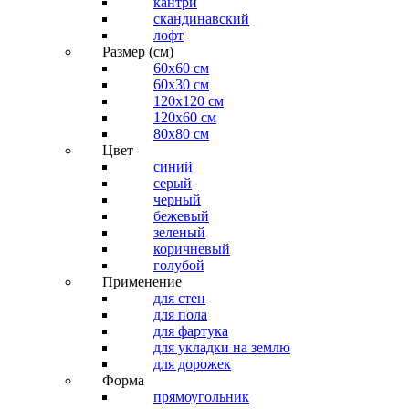
кантри
скандинавский
лофт
Размер (см)
60х60 см
60x30 см
120x120 см
120x60 см
80x80 см
Цвет
синий
серый
черный
бежевый
зеленый
коричневый
голубой
Применение
для стен
для пола
для фартука
для укладки на землю
для дорожек
Форма
прямоугольник