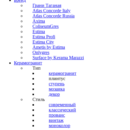
Бренд
Грани Таганая
Atlas Concorde Italy
Atlas Concorde Russia
Axima
ColiseumGres
Estima
Estima Profi
Estima City
Ametis by Estima
Onlygres
Surface by Kerama Marazzi
Керамогранит
Тип
керамогранит
плинтус
ступень
мозаика
декор
Стиль
современный
классический
прованс
винтаж
моноколор