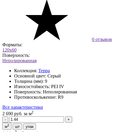
0 отзывов
Форматы:
120x60
Поверхность:
Неполированная
Коллекция:
Терра
Основной цвет:
Серый
Толщина (мм):
9
Износостойкость:
PEI IV
Поверхность:
Неполированная
Противоскольжение:
R9
Все характеристики
2
2 690 руб.
за м
2
м
шт
упак
2