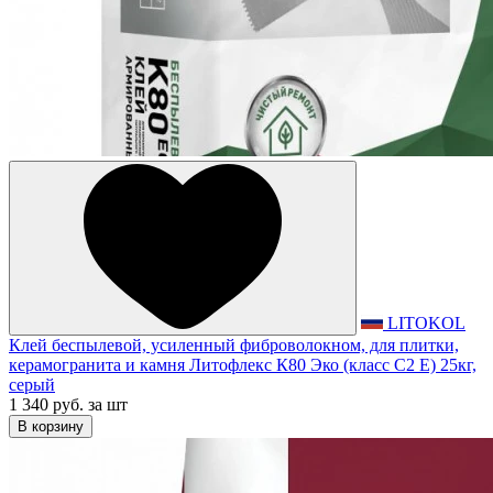
LITOKOL
Клей беспылевой, усиленный фиброволокном, для плитки,
керамогранита и камня Литофлекс К80 Эко (класс С2 Е) 25кг,
серый
1 340 руб.
за шт
В корзину