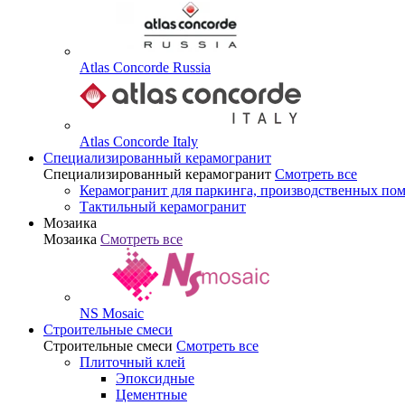
Atlas Concorde Russia
Atlas Concorde Italy
Специализированный керамогранит
Специализированный керамогранит
Смотреть все
Керамогранит для паркинга, производственных по
Тактильный керамогранит
Мозаика
Мозаика
Смотреть все
NS Mosaic
Строительные смеси
Строительные смеси
Смотреть все
Плиточный клей
Эпоксидные
Цементные