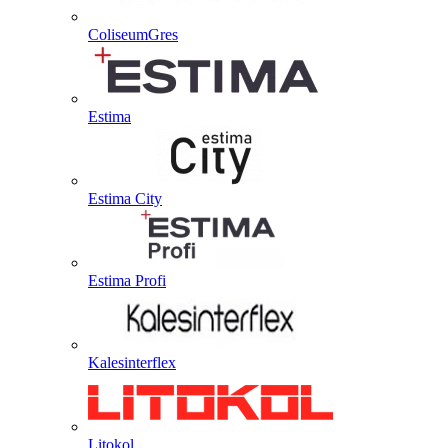
ColiseumGres
Estima
Estima City
Estima Profi
Kalesinterflex
Litokol