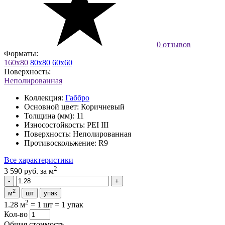
0 отзывов
Форматы:
160x80
80x80
60x60
Поверхность:
Неполированная
Коллекция:
Габбро
Основной цвет:
Коричневый
Толщина (мм):
11
Износостойкость:
PEI III
Поверхность:
Неполированная
Противоскольжение:
R9
Все характеристики
2
3 590 руб.
за м
2
м
шт
упак
2
1.28 м
=
1 шт
=
1 упак
Кол-во
Общая стоимость