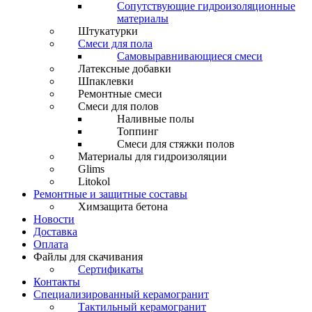
Сопутствующие гидроизоляционные
материалы
Штукатурки
Смеси для пола
Самовыравнивающиеся смеси
Латексные добавки
Шпаклевки
Ремонтные смеси
Смеси для полов
Наливные полы
Топпинг
Смеси для стяжки полов
Материалы для гидроизоляции
Glims
Litokol
Ремонтные и защитные составы
Химзащита бетона
Новости
Доставка
Оплата
Файлы для скачивания
Сертификаты
Контакты
Специализированный керамогранит
Тактильный керамогранит