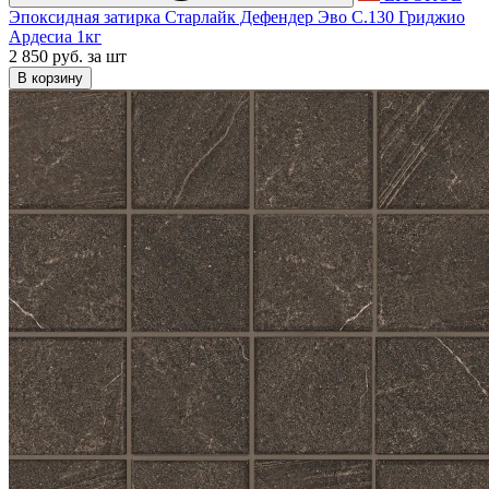
Эпоксидная затирка Старлайк Дефендер Эво С.130 Гриджио
Ардесиа 1кг
2 850 руб.
за шт
В корзину