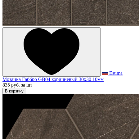
Estima
Мозаика Габбро GB04 коричневый 30x30 10мм
835 руб.
за шт
В корзину