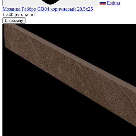
Estima
Мозаика Габбро GB04 коричневый 28.5x25
1 240 руб.
за шт
В корзину