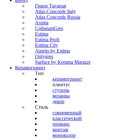
Бренд
Грани Таганая
Atlas Concorde Italy
Atlas Concorde Russia
Axima
ColiseumGres
Estima
Estima Profi
Estima City
Ametis by Estima
Onlygres
Surface by Kerama Marazzi
Керамогранит
Тип
керамогранит
плинтус
ступень
мозаика
декор
Стиль
современный
классический
прованс
винтаж
моноколор