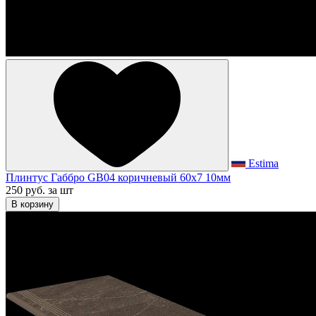
Estima
Плинтус Габбро GB04 коричневый 60x7 10мм
250 руб.
за шт
В корзину