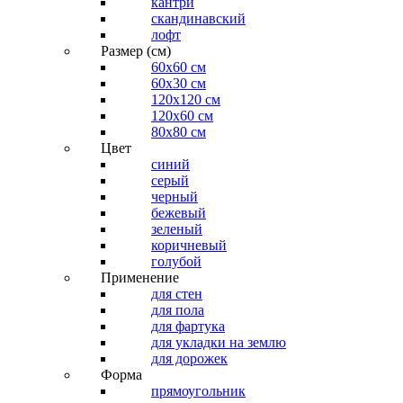
кантри
скандинавский
лофт
Размер (см)
60х60 см
60x30 см
120x120 см
120x60 см
80x80 см
Цвет
синий
серый
черный
бежевый
зеленый
коричневый
голубой
Применение
для стен
для пола
для фартука
для укладки на землю
для дорожек
Форма
прямоугольник