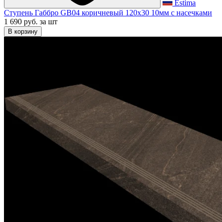
Estima
Ступень Габбро GB04 коричневый 120x30 10мм с насечками
1 690 руб.
за шт
В корзину