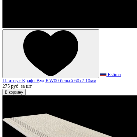
Estima
Плинтус Крафт Вуд KW00 белый 60x7 10мм
275 руб.
за шт
В корзину