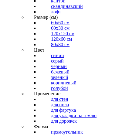
кантри
скандинавский
лофт
Размер (см)
60х60 см
60x30 см
120x120 см
120x60 см
80x80 см
Цвет
синий
серый
черный
бежевый
зеленый
коричневый
голубой
Применение
для стен
для пола
для фартука
для укладки на землю
для дорожек
Форма
прямоугольник