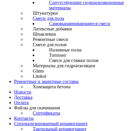
Сопутствующие гидроизоляционные
материалы
Штукатурки
Смеси для пола
Самовыравнивающиеся смеси
Латексные добавки
Шпаклевки
Ремонтные смеси
Смеси для полов
Наливные полы
Топпинг
Смеси для стяжки полов
Материалы для гидроизоляции
Glims
Litokol
Ремонтные и защитные составы
Химзащита бетона
Новости
Доставка
Оплата
Файлы для скачивания
Сертификаты
Контакты
Специализированный керамогранит
Тактильный керамогранит