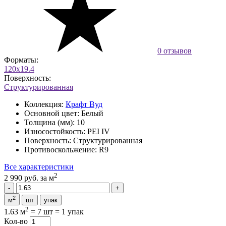
0 отзывов
Форматы:
120x19.4
Поверхность:
Структурированная
Коллекция:
Крафт Вуд
Основной цвет:
Белый
Толщина (мм):
10
Износостойкость:
PEI IV
Поверхность:
Структурированная
Противоскольжение:
R9
Все характеристики
2
2 990 руб.
за м
2
м
шт
упак
2
1.63 м
=
7 шт
=
1 упак
Кол-во