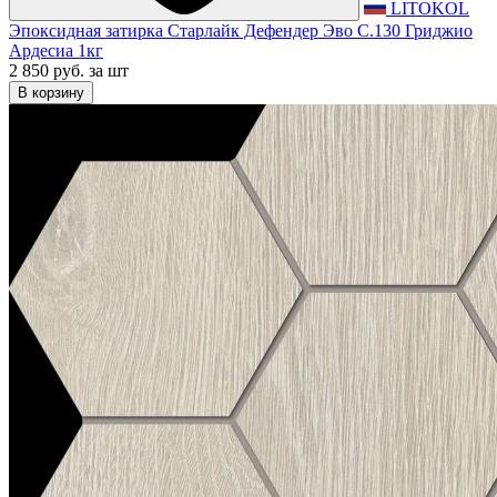
LITOKOL
Эпоксидная затирка Старлайк Дефендер Эво С.130 Гриджио
Ардесиа 1кг
2 850 руб.
за шт
В корзину