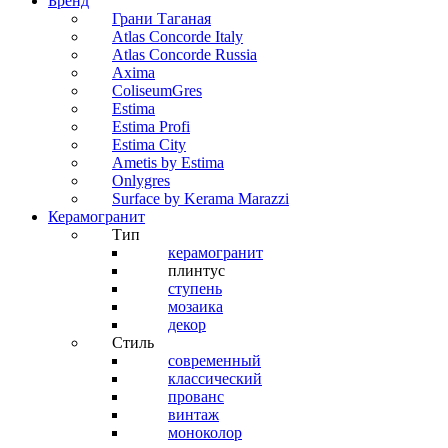
Бренд
Грани Таганая
Atlas Concorde Italy
Atlas Concorde Russia
Axima
ColiseumGres
Estima
Estima Profi
Estima City
Ametis by Estima
Onlygres
Surface by Kerama Marazzi
Керамогранит
Тип
керамогранит
плинтус
ступень
мозаика
декор
Стиль
современный
классический
прованс
винтаж
моноколор