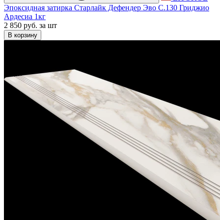
Эпоксидная затирка Старлайк Дефендер Эво С.130 Гриджио
Ардесиа 1кг
2 850 руб.
за шт
В корзину