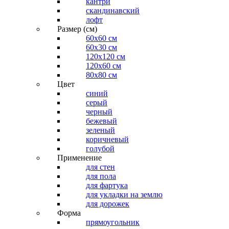
кантри
скандинавский
лофт
Размер (см)
60х60 см
60x30 см
120x120 см
120x60 см
80x80 см
Цвет
синий
серый
черный
бежевый
зеленый
коричневый
голубой
Применение
для стен
для пола
для фартука
для укладки на землю
для дорожек
Форма
прямоугольник