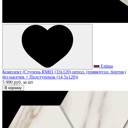
Estima
Комплект (Ступень RM01 (33x120) непол. (прямоугол. бортик)
без насечек + Подступенок (14,5x120))
5 990 руб.
за шт
В корзину