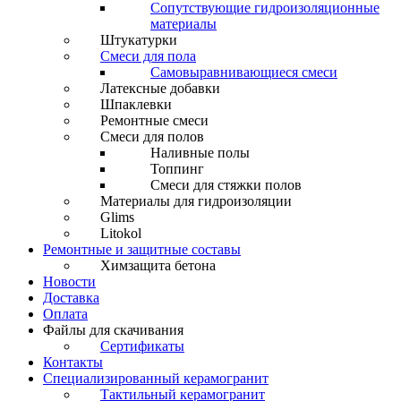
Сопутствующие гидроизоляционные
материалы
Штукатурки
Смеси для пола
Самовыравнивающиеся смеси
Латексные добавки
Шпаклевки
Ремонтные смеси
Смеси для полов
Наливные полы
Топпинг
Смеси для стяжки полов
Материалы для гидроизоляции
Glims
Litokol
Ремонтные и защитные составы
Химзащита бетона
Новости
Доставка
Оплата
Файлы для скачивания
Сертификаты
Контакты
Специализированный керамогранит
Тактильный керамогранит