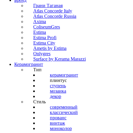
Бренд
Грани Таганая
Atlas Concorde Italy
Atlas Concorde Russia
Axima
ColiseumGres
Estima
Estima Profi
Estima City
Ametis by Estima
Onlygres
Surface by Kerama Marazzi
Керамогранит
Тип
керамогранит
плинтус
ступень
мозаика
декор
Стиль
современный
классический
прованс
винтаж
моноколор