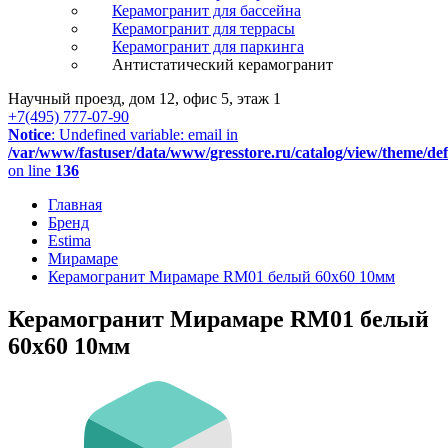
Керамогранит для бассейна
Керамогранит для террасы
Керамогранит для паркинга
Антистатический керамогранит
Научный проезд, дом 12, офис 5, этаж 1
+7(495) 777-07-90
Notice
: Undefined variable: email in
/var/www/fastuser/data/www/gresstore.ru/catalog/view/theme/de
on line
136
Главная
Бренд
Estima
Мирамаре
Керамогранит Мирамаре RM01 белый 60x60 10мм
Керамогранит Мирамаре RM01 белый
60x60 10мм