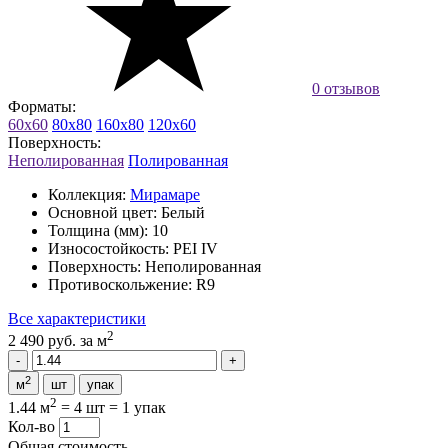
0 отзывов
Форматы:
60x60
80x80
160x80
120x60
Поверхность:
Неполированная
Полированная
Коллекция:
Мирамаре
Основной цвет:
Белый
Толщина (мм):
10
Износостойкость:
PEI IV
Поверхность:
Неполированная
Противоскольжение:
R9
Все характеристики
2
2 490 руб.
за м
2
м
шт
упак
2
1.44 м
=
4 шт
=
1 упак
Кол-во
Общая стоимость