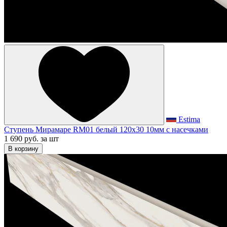
Estima
Ступень Мирамаре RM01 белый 120x30 10мм с насечками
1 690 руб.
за шт
В корзину