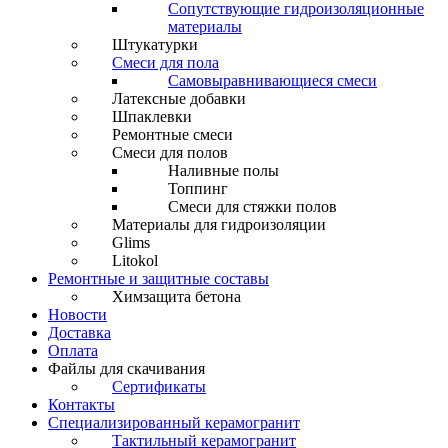
Сопутствующие гидроизоляционные
материалы
Штукатурки
Смеси для пола
Самовыравнивающиеся смеси
Латексные добавки
Шпаклевки
Ремонтные смеси
Смеси для полов
Наливные полы
Топпинг
Смеси для стяжки полов
Материалы для гидроизоляции
Glims
Litokol
Ремонтные и защитные составы
Химзащита бетона
Новости
Доставка
Оплата
Файлы для скачивания
Сертификаты
Контакты
Специализированный керамогранит
Тактильный керамогранит