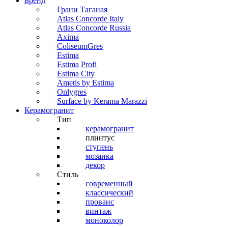
Бренд
Грани Таганая
Atlas Concorde Italy
Atlas Concorde Russia
Axima
ColiseumGres
Estima
Estima Profi
Estima City
Ametis by Estima
Onlygres
Surface by Kerama Marazzi
Керамогранит
Тип
керамогранит
плинтус
ступень
мозаика
декор
Стиль
современный
классический
прованс
винтаж
моноколор