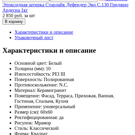
Эпоксидная затирка Старлайк Дефендер Эво С.130 Гриджио
Ардесиа 1кг
2 850 руб.
за шт
В корзину
Характеристики и описание
Упаковочный лист
Характеристики и описание
Основной цвет:
Белый
Толщина (мм):
10
Износостойкость:
PEI III
Поверхность:
Полированная
Противоскольжение:
N.C.
Материал:
Керамогранит
Помещение:
Фасад, Терраса, Прихожая, Ванная,
Гостиная, Спальня, Кухня
Применение:
универсальный
Размер (см):
60x60
Ректифицированная:
да
Рисунок:
Мрамор
Стиль:
Классический
Форма:
Квадрат