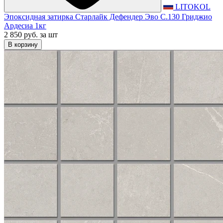
LITOKOL
Эпоксидная затирка Старлайк Дефендер Эво С.130 Гриджио
Ардесиа 1кг
2 850 руб.
за шт
В корзину