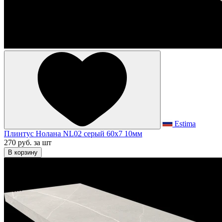
Estima
Плинтус Нолана NL02 серый 60x7 10мм
270 руб.
за шт
В корзину