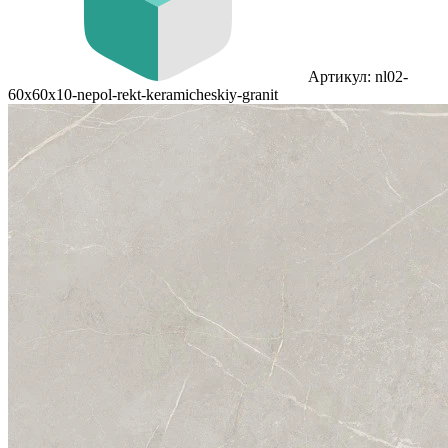
Артикул: nl02-
60x60x10-nepol-rekt-keramicheskiy-granit