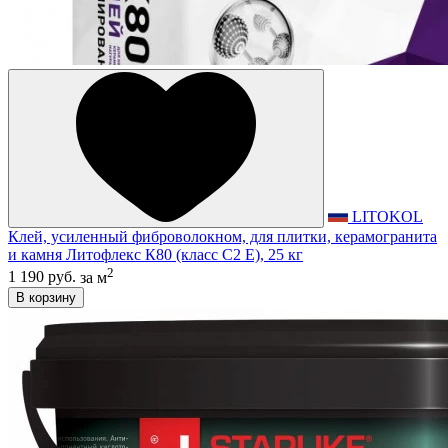
LITOKOL
Клей, усиленный фиброволокном, для плитки, керамогранита
и камня Литофлекс К80 (класс С2 E), 25 кг
2
1 190 руб.
за м
В корзину