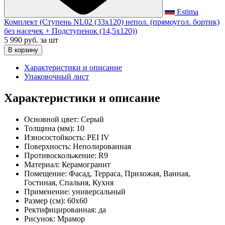
Estima
Комплект (Ступень NL02 (33x120) непол. (прямоугол. бортик)
без насечек + Подступенок (14,5x120))
5 990 руб.
за шт
В корзину
Характеристики и описание
Упаковочный лист
Характеристики и описание
Основной цвет:
Серый
Толщина (мм):
10
Износостойкость:
PEI IV
Поверхность:
Неполированная
Противоскольжение:
R9
Материал:
Керамогранит
Помещение:
Фасад, Терраса, Прихожая, Ванная,
Гостиная, Спальня, Кухня
Применение:
универсальный
Размер (см):
60x60
Ректифицированная:
да
Рисунок:
Мрамор