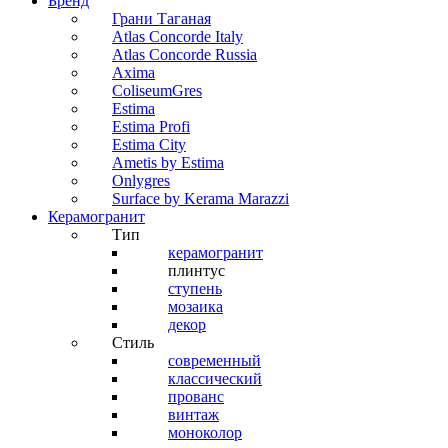
Бренд
Грани Таганая
Atlas Concorde Italy
Atlas Concorde Russia
Axima
ColiseumGres
Estima
Estima Profi
Estima City
Ametis by Estima
Onlygres
Surface by Kerama Marazzi
Керамогранит
Тип
керамогранит
плинтус
ступень
мозаика
декор
Стиль
современный
классический
прованс
винтаж
моноколор