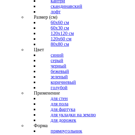
кантри
скандинавский
лофт
Размер (см)
60х60 см
60x30 см
120x120 см
120x60 см
80x80 см
Цвет
синий
серый
черный
бежевый
зеленый
коричневый
голубой
Применение
для стен
для пола
для фартука
для укладки на землю
для дорожек
Форма
прямоугольник