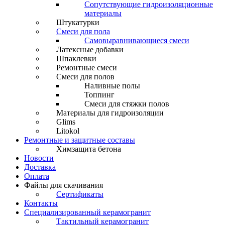
Сопутствующие гидроизоляционные
материалы
Штукатурки
Смеси для пола
Самовыравнивающиеся смеси
Латексные добавки
Шпаклевки
Ремонтные смеси
Смеси для полов
Наливные полы
Топпинг
Смеси для стяжки полов
Материалы для гидроизоляции
Glims
Litokol
Ремонтные и защитные составы
Химзащита бетона
Новости
Доставка
Оплата
Файлы для скачивания
Сертификаты
Контакты
Специализированный керамогранит
Тактильный керамогранит