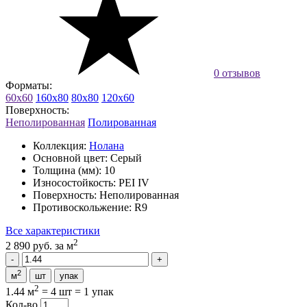
0 отзывов
Форматы:
60x60
160x80
80x80
120x60
Поверхность:
Неполированная
Полированная
Коллекция:
Нолана
Основной цвет:
Серый
Толщина (мм):
10
Износостойкость:
PEI IV
Поверхность:
Неполированная
Противоскольжение:
R9
Все характеристики
2
2 890 руб.
за м
2
м
шт
упак
2
1.44 м
=
4 шт
=
1 упак
Кол-во