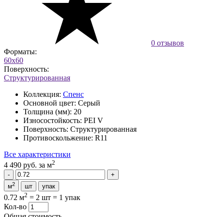
0 отзывов
Форматы:
60x60
Поверхность:
Структурированная
Коллекция:
Спенс
Основной цвет:
Серый
Толщина (мм):
20
Износостойкость:
PEI V
Поверхность:
Структурированная
Противоскольжение:
R11
Все характеристики
2
4 490 руб.
за м
2
м
шт
упак
2
0.72 м
=
2 шт
=
1 упак
Кол-во
Общая стоимость