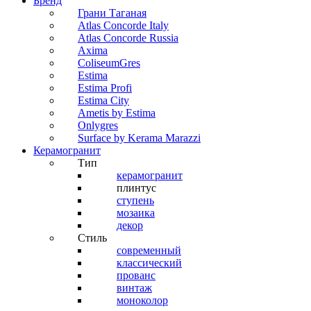
Бренд
Грани Таганая
Atlas Concorde Italy
Atlas Concorde Russia
Axima
ColiseumGres
Estima
Estima Profi
Estima City
Ametis by Estima
Onlygres
Surface by Kerama Marazzi
Керамогранит
Тип
керамогранит
плинтус
ступень
мозаика
декор
Стиль
современный
классический
прованс
винтаж
моноколор