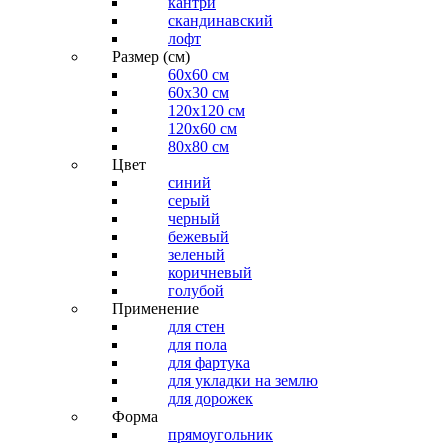
кантри
скандинавский
лофт
Размер (см)
60х60 см
60x30 см
120x120 см
120x60 см
80x80 см
Цвет
синий
серый
черный
бежевый
зеленый
коричневый
голубой
Применение
для стен
для пола
для фартука
для укладки на землю
для дорожек
Форма
прямоугольник