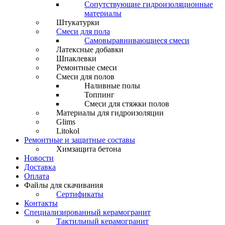
Сопутствующие гидроизоляционные
материалы
Штукатурки
Смеси для пола
Самовыравнивающиеся смеси
Латексные добавки
Шпаклевки
Ремонтные смеси
Смеси для полов
Наливные полы
Топпинг
Смеси для стяжки полов
Материалы для гидроизоляции
Glims
Litokol
Ремонтные и защитные составы
Химзащита бетона
Новости
Доставка
Оплата
Файлы для скачивания
Сертификаты
Контакты
Специализированный керамогранит
Тактильный керамогранит