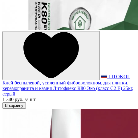
LITOKOL
Клей беспылевой, усиленный фиброволокном, для плитки,
керамогранита и камня Литофлекс К80 Эко (класс С2 Е) 25кг,
серый
1 340 руб.
за шт
В корзину