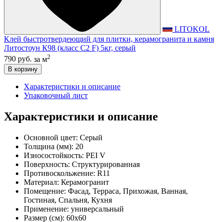
LITOKOL
Клей быстротвердеющий для плитки, керамогранита и камня
Литостоун К98 (класс С2 F) 5кг, серый
2
790 руб.
за м
В корзину
Характеристики и описание
Упаковочный лист
Характеристики и описание
Основной цвет:
Серый
Толщина (мм):
20
Износостойкость:
PEI V
Поверхность:
Структурированная
Противоскольжение:
R11
Материал:
Керамогранит
Помещение:
Фасад, Терраса, Прихожая, Ванная,
Гостиная, Спальня, Кухня
Применение:
универсальный
Размер (см):
60x60