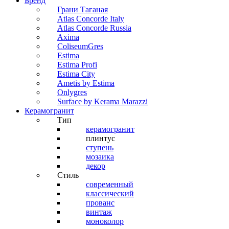
Бренд
Грани Таганая
Atlas Concorde Italy
Atlas Concorde Russia
Axima
ColiseumGres
Estima
Estima Profi
Estima City
Ametis by Estima
Onlygres
Surface by Kerama Marazzi
Керамогранит
Тип
керамогранит
плинтус
ступень
мозаика
декор
Стиль
современный
классический
прованс
винтаж
моноколор