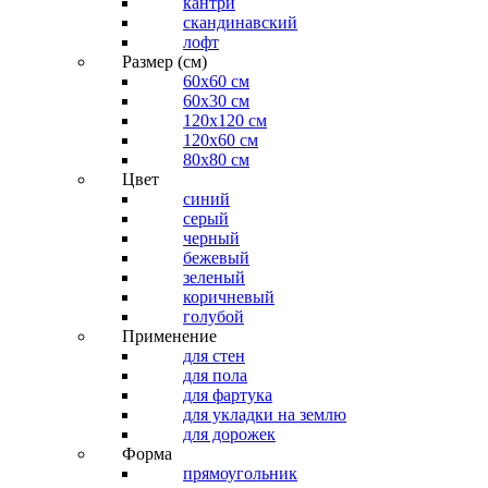
кантри
скандинавский
лофт
Размер (см)
60х60 см
60x30 см
120x120 см
120x60 см
80x80 см
Цвет
синий
серый
черный
бежевый
зеленый
коричневый
голубой
Применение
для стен
для пола
для фартука
для укладки на землю
для дорожек
Форма
прямоугольник