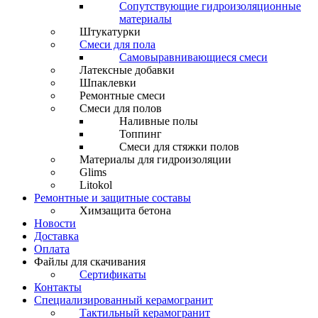
Сопутствующие гидроизоляционные
материалы
Штукатурки
Смеси для пола
Самовыравнивающиеся смеси
Латексные добавки
Шпаклевки
Ремонтные смеси
Смеси для полов
Наливные полы
Топпинг
Смеси для стяжки полов
Материалы для гидроизоляции
Glims
Litokol
Ремонтные и защитные составы
Химзащита бетона
Новости
Доставка
Оплата
Файлы для скачивания
Сертификаты
Контакты
Специализированный керамогранит
Тактильный керамогранит