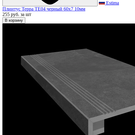
Estima
Плинтус Терра TE04 черный 60x7 10мм
255 руб.
за шт
В корзину