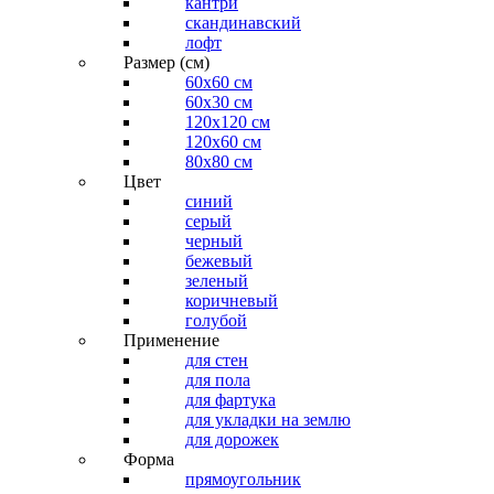
кантри
скандинавский
лофт
Размер (см)
60х60 см
60x30 см
120x120 см
120x60 см
80x80 см
Цвет
синий
серый
черный
бежевый
зеленый
коричневый
голубой
Применение
для стен
для пола
для фартука
для укладки на землю
для дорожек
Форма
прямоугольник