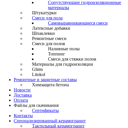
Сопутствующие гидроизоляционные
материалы
Штукатурки
Смеси для пола
Самовыравнивающиеся смеси
Латексные добавки
Шпаклевки
Ремонтные смеси
Смеси для полов
Наливные полы
Топпинг
Смеси для стяжки полов
Материалы для гидроизоляции
Glims
Litokol
Ремонтные и защитные составы
Химзащита бетона
Новости
Доставка
Оплата
Файлы для скачивания
Сертификаты
Контакты
Специализированный керамогранит
Тактильный керамогранит