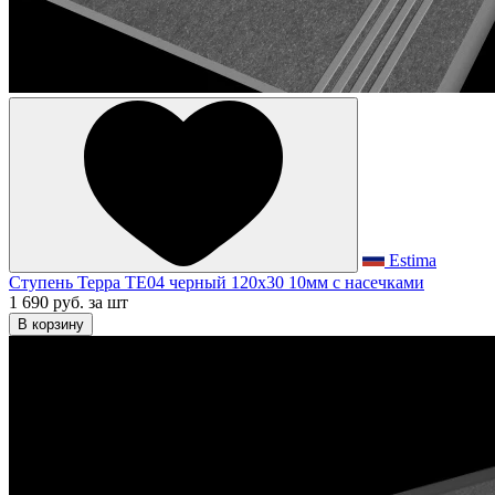
Estima
Ступень Терра TE04 черный 120x30 10мм с насечками
1 690 руб.
за шт
В корзину