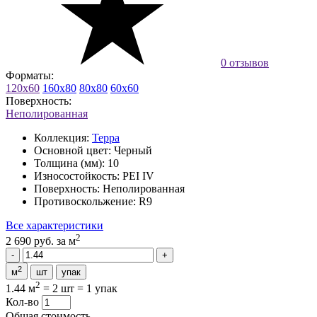
0 отзывов
Форматы:
120x60
160x80
80x80
60x60
Поверхность:
Неполированная
Коллекция:
Терра
Основной цвет:
Черный
Толщина (мм):
10
Износостойкость:
PEI IV
Поверхность:
Неполированная
Противоскольжение:
R9
Все характеристики
2
2 690 руб.
за м
2
м
шт
упак
2
1.44 м
=
2 шт
=
1 упак
Кол-во
Общая стоимость