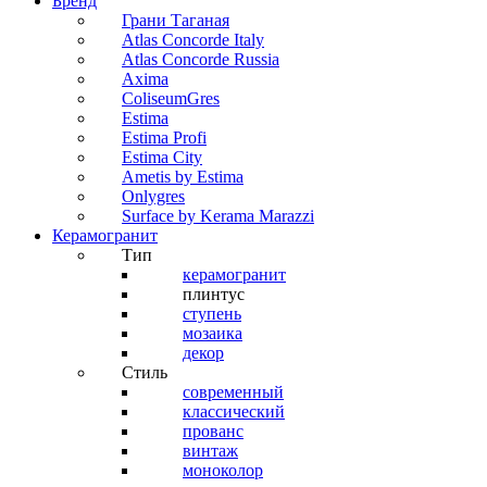
Бренд
Грани Таганая
Atlas Concorde Italy
Atlas Concorde Russia
Axima
ColiseumGres
Estima
Estima Profi
Estima City
Ametis by Estima
Onlygres
Surface by Kerama Marazzi
Керамогранит
Тип
керамогранит
плинтус
ступень
мозаика
декор
Стиль
современный
классический
прованс
винтаж
моноколор