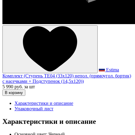
Estima
Комплект (Ступень TE04 (33x120) непол. (прямоугол. бортик)
с насечками + Подступенок (14,5x120))
5 990 руб.
за шт
В корзину
Характеристики и описание
Упаковочный лист
Характеристики и описание
Основной цвет:
Черный