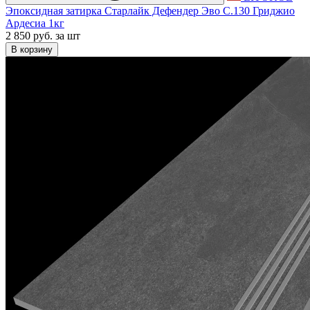
Эпоксидная затирка Старлайк Дефендер Эво С.130 Гриджио
Ардесиа 1кг
2 850 руб.
за шт
В корзину