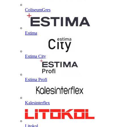
ColiseumGres
Estima
Estima City
Estima Profi
Kalesinterflex
Litokol