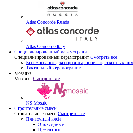
Atlas Concorde Russia
Atlas Concorde Italy
Специализированный керамогранит
Специализированный керамогранит
Смотреть все
Керамогранит для паркинга, производственных по
Тактильный керамогранит
Мозаика
Мозаика
Смотреть все
NS Mosaic
Строительные смеси
Строительные смеси
Смотреть все
Плиточный клей
Эпоксидные
Цементные