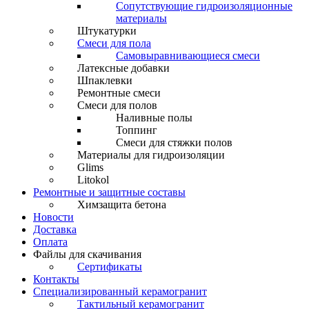
Сопутствующие гидроизоляционные
материалы
Штукатурки
Смеси для пола
Самовыравнивающиеся смеси
Латексные добавки
Шпаклевки
Ремонтные смеси
Смеси для полов
Наливные полы
Топпинг
Смеси для стяжки полов
Материалы для гидроизоляции
Glims
Litokol
Ремонтные и защитные составы
Химзащита бетона
Новости
Доставка
Оплата
Файлы для скачивания
Сертификаты
Контакты
Специализированный керамогранит
Тактильный керамогранит