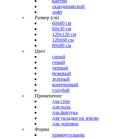
кантри
скандинавский
лофт
Размер (см)
60х60 см
60x30 см
120x120 см
120x60 см
80x80 см
Цвет
синий
серый
черный
бежевый
зеленый
коричневый
голубой
Применение
для стен
для пола
для фартука
для укладки на землю
для дорожек
Форма
прямоугольник