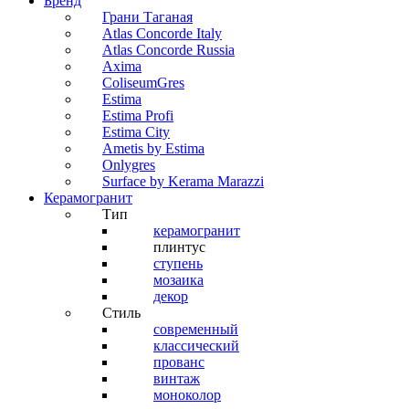
Бренд
Грани Таганая
Atlas Concorde Italy
Atlas Concorde Russia
Axima
ColiseumGres
Estima
Estima Profi
Estima City
Ametis by Estima
Onlygres
Surface by Kerama Marazzi
Керамогранит
Тип
керамогранит
плинтус
ступень
мозаика
декор
Стиль
современный
классический
прованс
винтаж
моноколор