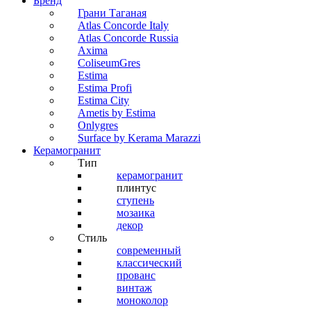
Бренд
Грани Таганая
Atlas Concorde Italy
Atlas Concorde Russia
Axima
ColiseumGres
Estima
Estima Profi
Estima City
Ametis by Estima
Onlygres
Surface by Kerama Marazzi
Керамогранит
Тип
керамогранит
плинтус
ступень
мозаика
декор
Стиль
современный
классический
прованс
винтаж
моноколор