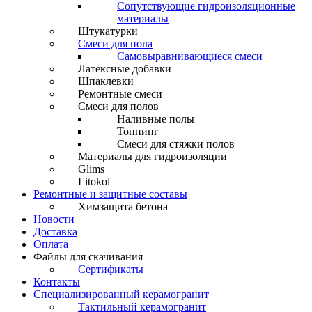
Сопутствующие гидроизоляционные
материалы
Штукатурки
Смеси для пола
Самовыравнивающиеся смеси
Латексные добавки
Шпаклевки
Ремонтные смеси
Смеси для полов
Наливные полы
Топпинг
Смеси для стяжки полов
Материалы для гидроизоляции
Glims
Litokol
Ремонтные и защитные составы
Химзащита бетона
Новости
Доставка
Оплата
Файлы для скачивания
Сертификаты
Контакты
Специализированный керамогранит
Тактильный керамогранит