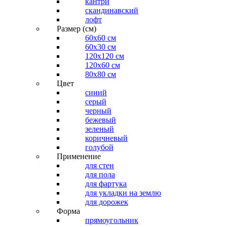
кантри
скандинавский
лофт
Размер (см)
60х60 см
60x30 см
120x120 см
120x60 см
80x80 см
Цвет
синий
серый
черный
бежевый
зеленый
коричневый
голубой
Применение
для стен
для пола
для фартука
для укладки на землю
для дорожек
Форма
прямоугольник