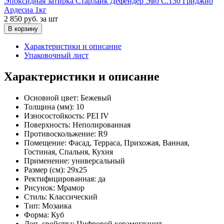
Эпоксидная затирка Старлайк Дефендер Эво С.130 Гриджио
Ардесиа 1кг
2 850 руб.
за шт
В корзину
Характеристики и описание
Упаковочный лист
Характеристики и описание
Основной цвет:
Бежевый
Толщина (мм):
10
Износостойкость:
PEI IV
Поверхность:
Неполированная
Противоскольжение:
R9
Помещение:
Фасад, Терраса, Прихожая, Ванная,
Гостиная, Спальня, Кухня
Применение:
универсальный
Размер (см):
29x25
Ректифицированная:
да
Рисунок:
Мрамор
Стиль:
Классический
Тип:
Мозаика
Форма:
Куб
Доп. свойства:
Цифровой керамогранит