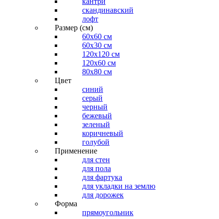
кантри
скандинавский
лофт
Размер (см)
60х60 см
60x30 см
120x120 см
120x60 см
80x80 см
Цвет
синий
серый
черный
бежевый
зеленый
коричневый
голубой
Применение
для стен
для пола
для фартука
для укладки на землю
для дорожек
Форма
прямоугольник