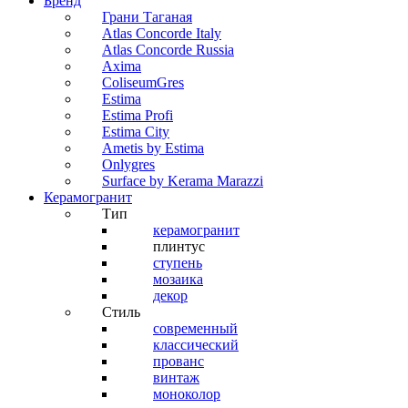
Бренд
Грани Таганая
Atlas Concorde Italy
Atlas Concorde Russia
Axima
ColiseumGres
Estima
Estima Profi
Estima City
Ametis by Estima
Onlygres
Surface by Kerama Marazzi
Керамогранит
Тип
керамогранит
плинтус
ступень
мозаика
декор
Стиль
современный
классический
прованс
винтаж
моноколор