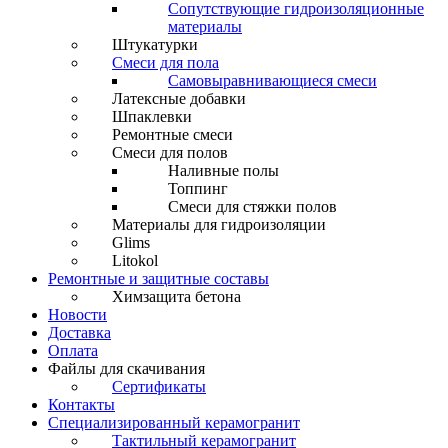
Сопутствующие гидроизоляционные
материалы
Штукатурки
Смеси для пола
Самовыравнивающиеся смеси
Латексные добавки
Шпаклевки
Ремонтные смеси
Смеси для полов
Наливные полы
Топпинг
Смеси для стяжки полов
Материалы для гидроизоляции
Glims
Litokol
Ремонтные и защитные составы
Химзащита бетона
Новости
Доставка
Оплата
Файлы для скачивания
Сертификаты
Контакты
Специализированный керамогранит
Тактильный керамогранит