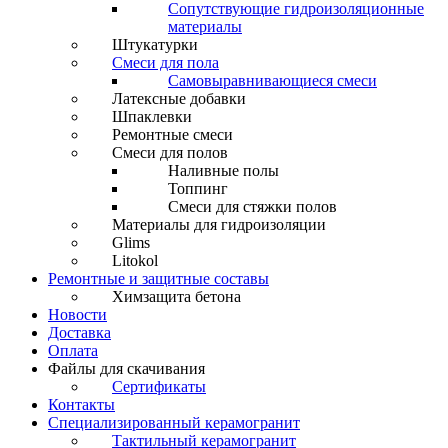
Сопутствующие гидроизоляционные
материалы
Штукатурки
Смеси для пола
Самовыравнивающиеся смеси
Латексные добавки
Шпаклевки
Ремонтные смеси
Смеси для полов
Наливные полы
Топпинг
Смеси для стяжки полов
Материалы для гидроизоляции
Glims
Litokol
Ремонтные и защитные составы
Химзащита бетона
Новости
Доставка
Оплата
Файлы для скачивания
Сертификаты
Контакты
Специализированный керамогранит
Тактильный керамогранит