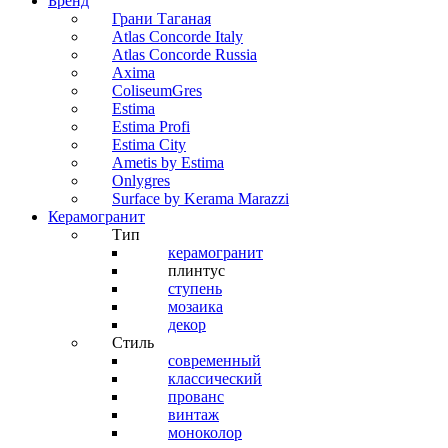
Бренд
Грани Таганая
Atlas Concorde Italy
Atlas Concorde Russia
Axima
ColiseumGres
Estima
Estima Profi
Estima City
Ametis by Estima
Onlygres
Surface by Kerama Marazzi
Керамогранит
Тип
керамогранит
плинтус
ступень
мозаика
декор
Стиль
современный
классический
прованс
винтаж
моноколор