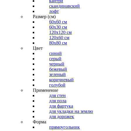
кантри
скандинавский
лофт
Размер (см)
60х60 см
60x30 см
120x120 см
120x60 см
80x80 см
Цвет
синий
серый
черный
бежевый
зеленый
коричневый
голубой
Применение
для стен
для пола
для фартука
для укладки на землю
для дорожек
Форма
прямоугольник