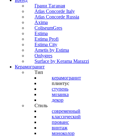
Бренд
Грани Таганая
Atlas Concorde Italy
Atlas Concorde Russia
Axima
ColiseumGres
Estima
Estima Profi
Estima City
Ametis by Estima
Onlygres
Surface by Kerama Marazzi
Керамогранит
Тип
керамогранит
плинтус
ступень
мозаика
декор
Стиль
современный
классический
прованс
винтаж
моноколор