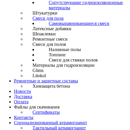
Сопутствующие гидроизоляционные
материалы
Штукатурки
Смеси для пола
Самовыравнивающиеся смеси
Латексные добавки
Шпаклевки
Ремонтные смеси
Смеси для полов
Наливные полы
Топпинг
Смеси для стяжки полов
Материалы для гидроизоляции
Glims
Litokol
Ремонтные и защитные составы
Химзащита бетона
Новости
Доставка
Оплата
Файлы для скачивания
Сертификаты
Контакты
Специализированный керамогранит
Тактильный керамогранит