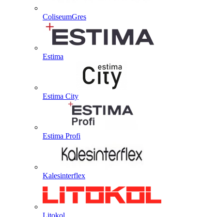
ColiseumGres
Estima
Estima City
Estima Profi
Kalesinterflex
Litokol