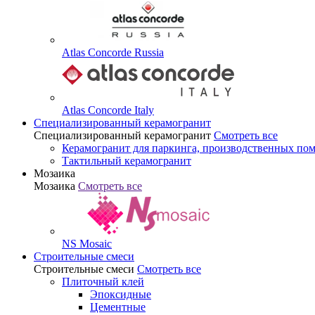
Atlas Concorde Russia
Atlas Concorde Italy
Специализированный керамогранит
Специализированный керамогранит
Смотреть все
Керамогранит для паркинга, производственных по
Тактильный керамогранит
Мозаика
Мозаика
Смотреть все
NS Mosaic
Строительные смеси
Строительные смеси
Смотреть все
Плиточный клей
Эпоксидные
Цементные