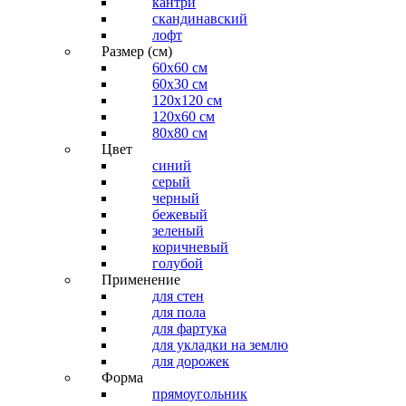
кантри
скандинавский
лофт
Размер (см)
60х60 см
60x30 см
120x120 см
120x60 см
80x80 см
Цвет
синий
серый
черный
бежевый
зеленый
коричневый
голубой
Применение
для стен
для пола
для фартука
для укладки на землю
для дорожек
Форма
прямоугольник