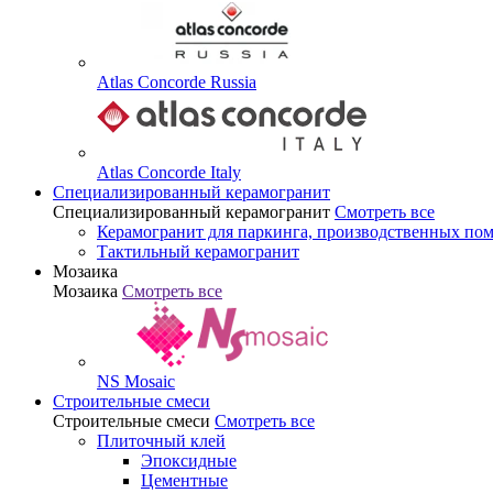
Atlas Concorde Russia
Atlas Concorde Italy
Специализированный керамогранит
Специализированный керамогранит
Смотреть все
Керамогранит для паркинга, производственных по
Тактильный керамогранит
Мозаика
Мозаика
Смотреть все
NS Mosaic
Строительные смеси
Строительные смеси
Смотреть все
Плиточный клей
Эпоксидные
Цементные