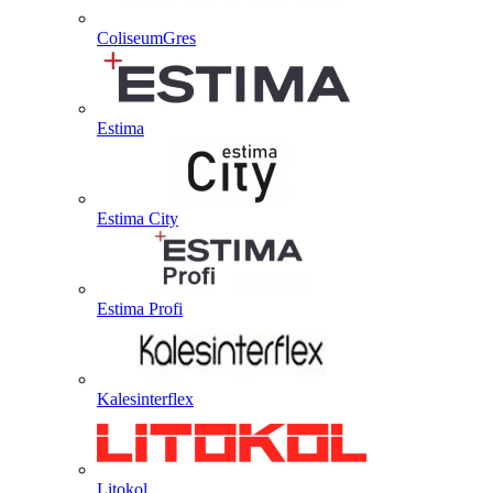
ColiseumGres
Estima
Estima City
Estima Profi
Kalesinterflex
Litokol