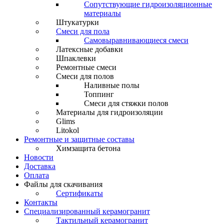
Сопутствующие гидроизоляционные
материалы
Штукатурки
Смеси для пола
Самовыравнивающиеся смеси
Латексные добавки
Шпаклевки
Ремонтные смеси
Смеси для полов
Наливные полы
Топпинг
Смеси для стяжки полов
Материалы для гидроизоляции
Glims
Litokol
Ремонтные и защитные составы
Химзащита бетона
Новости
Доставка
Оплата
Файлы для скачивания
Сертификаты
Контакты
Специализированный керамогранит
Тактильный керамогранит