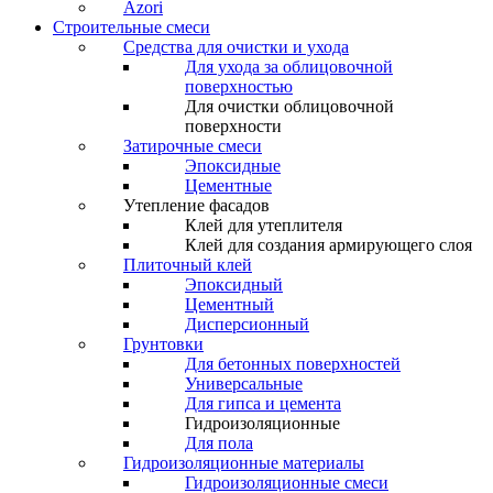
Azori
Строительные смеси
Средства для очистки и ухода
Для ухода за облицовочной
поверхностью
Для очистки облицовочной
поверхности
Затирочные смеси
Эпоксидные
Цементные
Утепление фасадов
Клей для утеплителя
Клей для создания армирующего слоя
Плиточный клей
Эпоксидный
Цементный
Дисперсионный
Грунтовки
Для бетонных поверхностей
Универсальные
Для гипса и цемента
Гидроизоляционные
Для пола
Гидроизоляционные материалы
Гидроизоляционные смеси