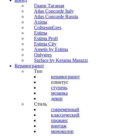
Бренд
Грани Таганая
Atlas Concorde Italy
Atlas Concorde Russia
Axima
ColiseumGres
Estima
Estima Profi
Estima City
Ametis by Estima
Onlygres
Surface by Kerama Marazzi
Керамогранит
Тип
керамогранит
плинтус
ступень
мозаика
декор
Стиль
современный
классический
прованс
винтаж
моноколор