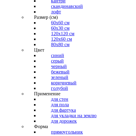
кантри
скандинавский
лофт
Размер (см)
60х60 см
60x30 см
120x120 см
120x60 см
80x80 см
Цвет
синий
серый
черный
бежевый
зеленый
коричневый
голубой
Применение
для стен
для пола
для фартука
для укладки на землю
для дорожек
Форма
прямоугольник