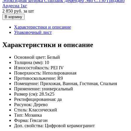
Эпоксидная затирка Старлайк Дефендер Эво С.130 Гриджио
Ардесиа 1кг
2 850 руб.
за шт
В корзину
Характеристики и описание
Упаковочный лист
Характеристики и описание
Основной цвет:
Белый
Толщина (мм):
10
Износостойкость:
PEI IV
Поверхность:
Неполированная
Противоскольжение:
R9
Помещение:
Прихожая, Ванная, Гостиная, Спальня
Применение:
универсальный
Размер (см):
28.5x25
Ректифицированная:
да
Рисунок:
Дерево
Стиль:
Классический
Тип:
Мозаика
Форма:
Гексагон
Доп. свойства:
Цифровой керамогранит