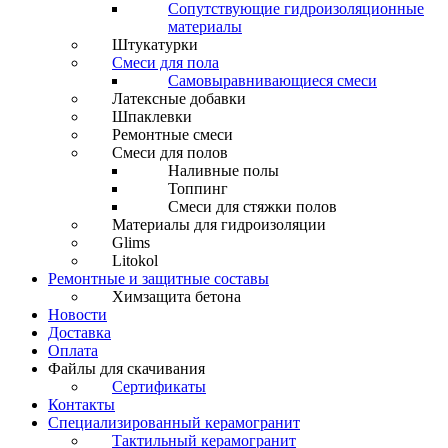
Сопутствующие гидроизоляционные
материалы
Штукатурки
Смеси для пола
Самовыравнивающиеся смеси
Латексные добавки
Шпаклевки
Ремонтные смеси
Смеси для полов
Наливные полы
Топпинг
Смеси для стяжки полов
Материалы для гидроизоляции
Glims
Litokol
Ремонтные и защитные составы
Химзащита бетона
Новости
Доставка
Оплата
Файлы для скачивания
Сертификаты
Контакты
Специализированный керамогранит
Тактильный керамогранит