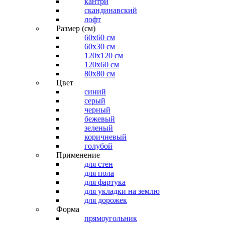
кантри
скандинавский
лофт
Размер (см)
60х60 см
60x30 см
120x120 см
120x60 см
80x80 см
Цвет
синий
серый
черный
бежевый
зеленый
коричневый
голубой
Применение
для стен
для пола
для фартука
для укладки на землю
для дорожек
Форма
прямоугольник