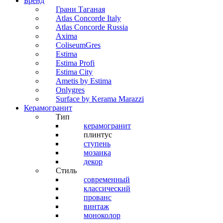
Бренд
Грани Таганая
Atlas Concorde Italy
Atlas Concorde Russia
Axima
ColiseumGres
Estima
Estima Profi
Estima City
Ametis by Estima
Onlygres
Surface by Kerama Marazzi
Керамогранит
Тип
керамогранит
плинтус
ступень
мозаика
декор
Стиль
современный
классический
прованс
винтаж
моноколор