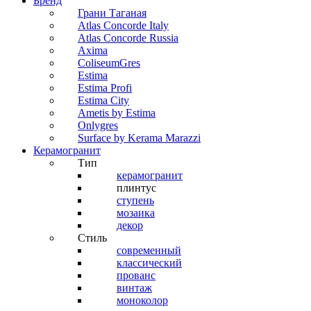
Бренд
Грани Таганая
Atlas Concorde Italy
Atlas Concorde Russia
Axima
ColiseumGres
Estima
Estima Profi
Estima City
Ametis by Estima
Onlygres
Surface by Kerama Marazzi
Керамогранит
Тип
керамогранит
плинтус
ступень
мозаика
декор
Стиль
современный
классический
прованс
винтаж
моноколор