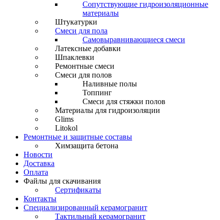
Сопутствующие гидроизоляционные
материалы
Штукатурки
Смеси для пола
Самовыравнивающиеся смеси
Латексные добавки
Шпаклевки
Ремонтные смеси
Смеси для полов
Наливные полы
Топпинг
Смеси для стяжки полов
Материалы для гидроизоляции
Glims
Litokol
Ремонтные и защитные составы
Химзащита бетона
Новости
Доставка
Оплата
Файлы для скачивания
Сертификаты
Контакты
Специализированный керамогранит
Тактильный керамогранит