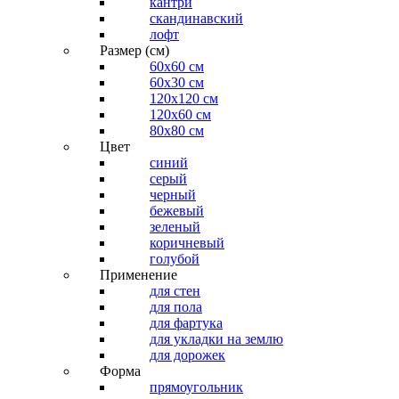
кантри
скандинавский
лофт
Размер (см)
60х60 см
60x30 см
120x120 см
120x60 см
80x80 см
Цвет
синий
серый
черный
бежевый
зеленый
коричневый
голубой
Применение
для стен
для пола
для фартука
для укладки на землю
для дорожек
Форма
прямоугольник