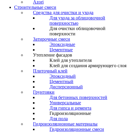
Azori
Строительные смеси
Средства для очистки и ухода
Для ухода за облицовочной
поверхностью
Для очистки облицовочной
поверхности
Затирочные смеси
Эпоксидные
Цементные
Утепление фасадов
Клей для утеплителя
Клей для создания армирующего слоя
Плиточный клей
Эпоксидный
Цементный
Дисперсионный
Грунтовки
Для бетонных поверхностей
Универсальные
Для гипса и цемента
Гидроизоляционные
Для пола
Гидроизоляционные материалы
Гидроизоляционные смеси