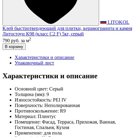
LITOKOL
Клей быстротвердеющий для плитки, керамогранита и камня
Литостоун К98 (класс С2 F) 5кг, серый
2
790 руб.
за м
В корзину
Характеристики и описание
Упаковочный лист
Характеристики и описание
Основной цвет:
Серый
Толщина (мм):
9
Износостойкость:
PEI IV
Поверхность:
Неполированная
Противоскольжение:
R9
Материал:
Плинтус
Помещение:
Фасад, Терраса, Прихожая, Ванная,
Гостиная, Спальня, Кухня
Применение:
для пола