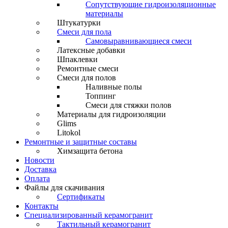
Сопутствующие гидроизоляционные
материалы
Штукатурки
Смеси для пола
Самовыравнивающиеся смеси
Латексные добавки
Шпаклевки
Ремонтные смеси
Смеси для полов
Наливные полы
Топпинг
Смеси для стяжки полов
Материалы для гидроизоляции
Glims
Litokol
Ремонтные и защитные составы
Химзащита бетона
Новости
Доставка
Оплата
Файлы для скачивания
Сертификаты
Контакты
Специализированный керамогранит
Тактильный керамогранит