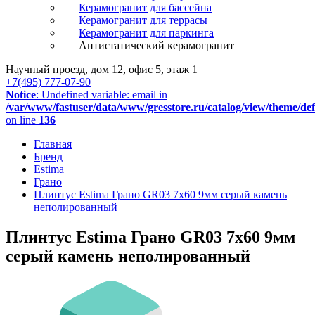
Керамогранит для бассейна
Керамогранит для террасы
Керамогранит для паркинга
Антистатический керамогранит
Научный проезд, дом 12, офис 5, этаж 1
+7(495) 777-07-90
Notice
: Undefined variable: email in
/var/www/fastuser/data/www/gresstore.ru/catalog/view/theme/de
on line
136
Главная
Бренд
Estima
Грано
Плинтус Estima Грано GR03 7x60 9мм серый камень
неполированный
Плинтус Estima Грано GR03 7x60 9мм
серый камень неполированный