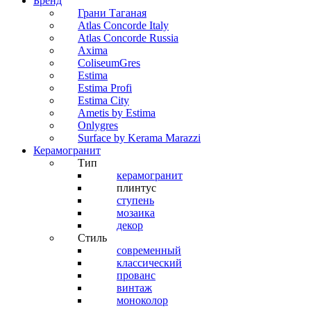
Бренд
Грани Таганая
Atlas Concorde Italy
Atlas Concorde Russia
Axima
ColiseumGres
Estima
Estima Profi
Estima City
Ametis by Estima
Onlygres
Surface by Kerama Marazzi
Керамогранит
Тип
керамогранит
плинтус
ступень
мозаика
декор
Стиль
современный
классический
прованс
винтаж
моноколор