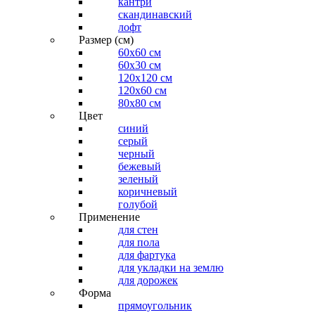
кантри
скандинавский
лофт
Размер (см)
60х60 см
60x30 см
120x120 см
120x60 см
80x80 см
Цвет
синий
серый
черный
бежевый
зеленый
коричневый
голубой
Применение
для стен
для пола
для фартука
для укладки на землю
для дорожек
Форма
прямоугольник