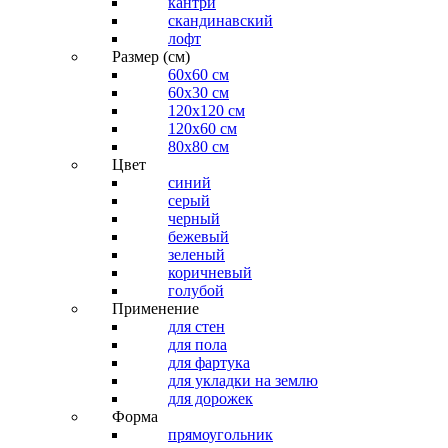
кантри
скандинавский
лофт
Размер (см)
60х60 см
60x30 см
120x120 см
120x60 см
80x80 см
Цвет
синий
серый
черный
бежевый
зеленый
коричневый
голубой
Применение
для стен
для пола
для фартука
для укладки на землю
для дорожек
Форма
прямоугольник