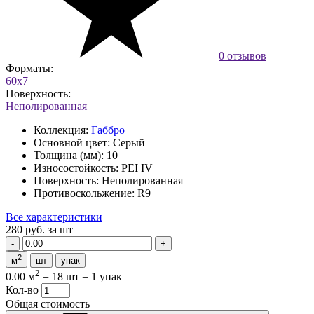
0 отзывов
Форматы:
60x7
Поверхность:
Неполированная
Коллекция:
Габбро
Основной цвет:
Серый
Толщина (мм):
10
Износостойкость:
PEI IV
Поверхность:
Неполированная
Противоскольжение:
R9
Все характеристики
280 руб.
за шт
2
м
шт
упак
2
0.00 м
=
18 шт
=
1 упак
Кол-во
Общая стоимость