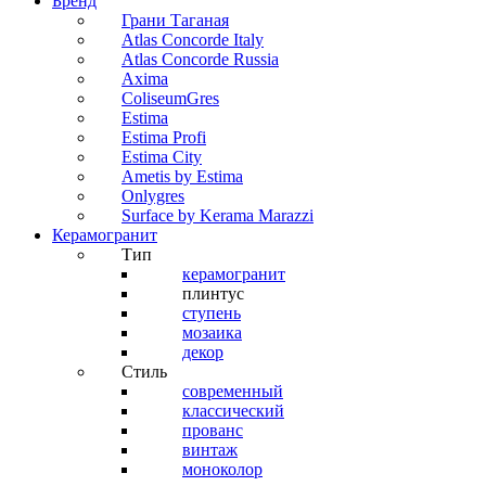
Бренд
Грани Таганая
Atlas Concorde Italy
Atlas Concorde Russia
Axima
ColiseumGres
Estima
Estima Profi
Estima City
Ametis by Estima
Onlygres
Surface by Kerama Marazzi
Керамогранит
Тип
керамогранит
плинтус
ступень
мозаика
декор
Стиль
современный
классический
прованс
винтаж
моноколор