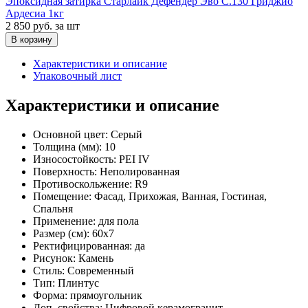
Эпоксидная затирка Старлайк Дефендер Эво С.130 Гриджио
Ардесиа 1кг
2 850 руб.
за шт
В корзину
Характеристики и описание
Упаковочный лист
Характеристики и описание
Основной цвет:
Серый
Толщина (мм):
10
Износостойкость:
PEI IV
Поверхность:
Неполированная
Противоскольжение:
R9
Помещение:
Фасад, Прихожая, Ванная, Гостиная,
Спальня
Применение:
для пола
Размер (см):
60x7
Ректифицированная:
да
Рисунок:
Камень
Стиль:
Современный
Тип:
Плинтус
Форма:
прямоугольник
Доп. свойства:
Цифровой керамогранит