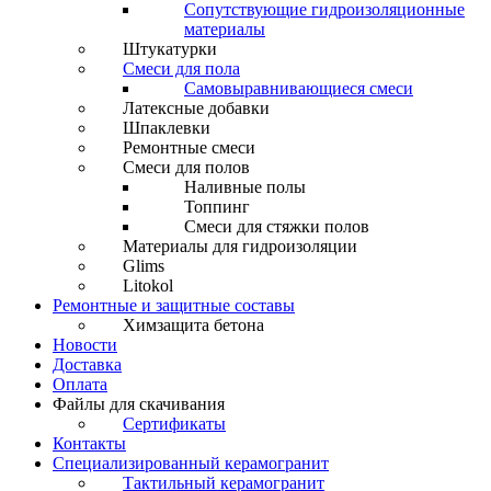
Сопутствующие гидроизоляционные
материалы
Штукатурки
Смеси для пола
Самовыравнивающиеся смеси
Латексные добавки
Шпаклевки
Ремонтные смеси
Смеси для полов
Наливные полы
Топпинг
Смеси для стяжки полов
Материалы для гидроизоляции
Glims
Litokol
Ремонтные и защитные составы
Химзащита бетона
Новости
Доставка
Оплата
Файлы для скачивания
Сертификаты
Контакты
Специализированный керамогранит
Тактильный керамогранит