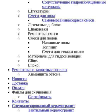
Сопутствующие гидроизоляционные
материалы
Штукатурки
Смеси для пола
Самовыравнивающиеся смеси
Латексные добавки
Шпаклевки
Ремонтные смеси
Смеси для полов
Наливные полы
Топпинг
Смеси для стяжки полов
Материалы для гидроизоляции
Glims
Litokol
Ремонтные и защитные составы
Химзащита бетона
Новости
Доставка
Оплата
Файлы для скачивания
Сертификаты
Контакты
Специализированный керамогранит
Тактильный керамогранит