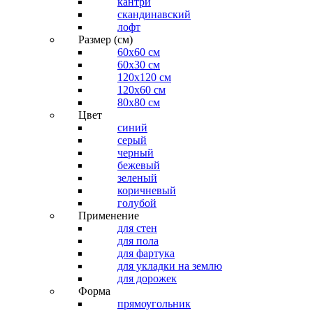
кантри
скандинавский
лофт
Размер (см)
60х60 см
60x30 см
120x120 см
120x60 см
80x80 см
Цвет
синий
серый
черный
бежевый
зеленый
коричневый
голубой
Применение
для стен
для пола
для фартука
для укладки на землю
для дорожек
Форма
прямоугольник