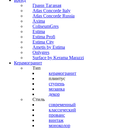
Бренд
Грани Таганая
Atlas Concorde Italy
Atlas Concorde Russia
Axima
ColiseumGres
Estima
Estima Profi
Estima City
Ametis by Estima
Onlygres
Surface by Kerama Marazzi
Керамогранит
Тип
керамогранит
плинтус
ступень
мозаика
декор
Стиль
современный
классический
прованс
винтаж
моноколор