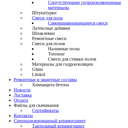
Сопутствующие гидроизоляционные
материалы
Штукатурки
Смеси для пола
Самовыравнивающиеся смеси
Латексные добавки
Шпаклевки
Ремонтные смеси
Смеси для полов
Наливные полы
Топпинг
Смеси для стяжки полов
Материалы для гидроизоляции
Glims
Litokol
Ремонтные и защитные составы
Химзащита бетона
Новости
Доставка
Оплата
Файлы для скачивания
Сертификаты
Контакты
Специализированный керамогранит
Тактильный керамогранит