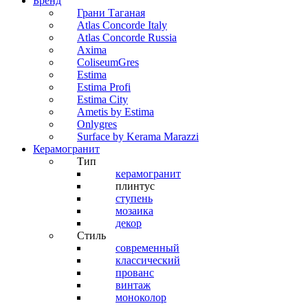
Бренд
Грани Таганая
Atlas Concorde Italy
Atlas Concorde Russia
Axima
ColiseumGres
Estima
Estima Profi
Estima City
Ametis by Estima
Onlygres
Surface by Kerama Marazzi
Керамогранит
Тип
керамогранит
плинтус
ступень
мозаика
декор
Стиль
современный
классический
прованс
винтаж
моноколор