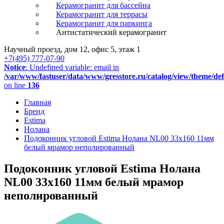
Керамогранит для бассейна
Керамогранит для террасы
Керамогранит для паркинга
Антистатический керамогранит
Научный проезд, дом 12, офис 5, этаж 1
+7(495) 777-07-90
Notice
: Undefined variable: email in
/var/www/fastuser/data/www/gresstore.ru/catalog/view/theme/de
on line
136
Главная
Бренд
Estima
Нолана
Подоконник угловой Estima Нолана NL00 33x160 11мм
белый мрамор неполированный
Подоконник угловой Estima Нолана
NL00 33x160 11мм белый мрамор
неполированный