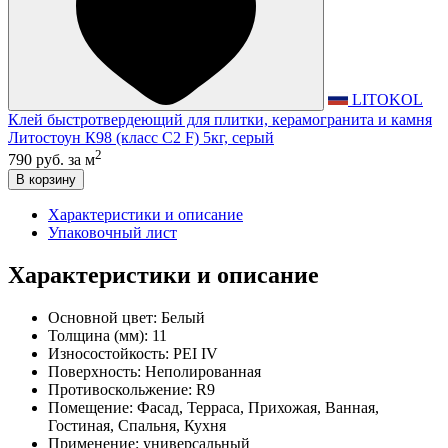
LITOKOL
Клей быстротвердеющий для плитки, керамогранита и камня
Литостоун К98 (класс С2 F) 5кг, серый
2
790 руб.
за м
В корзину
Характеристики и описание
Упаковочный лист
Характеристики и описание
Основной цвет:
Белый
Толщина (мм):
11
Износостойкость:
PEI IV
Поверхность:
Неполированная
Противоскольжение:
R9
Помещение:
Фасад, Терраса, Прихожая, Ванная,
Гостиная, Спальня, Кухня
Применение:
универсальный