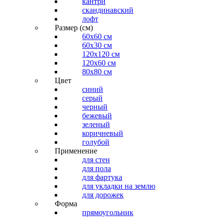
кантри
скандинавский
лофт
Размер (см)
60х60 см
60x30 см
120x120 см
120x60 см
80x80 см
Цвет
синий
серый
черный
бежевый
зеленый
коричневый
голубой
Применение
для стен
для пола
для фартука
для укладки на землю
для дорожек
Форма
прямоугольник