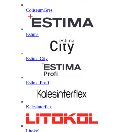
ColiseumGres
Estima
Estima City
Estima Profi
Kalesinterflex
Litokol