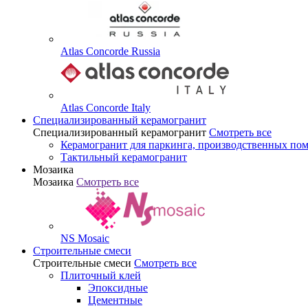
Atlas Concorde Russia
Atlas Concorde Italy
Специализированный керамогранит
Специализированный керамогранит
Смотреть все
Керамогранит для паркинга, производственных по
Тактильный керамогранит
Мозаика
Мозаика
Смотреть все
NS Mosaic
Строительные смеси
Строительные смеси
Смотреть все
Плиточный клей
Эпоксидные
Цементные