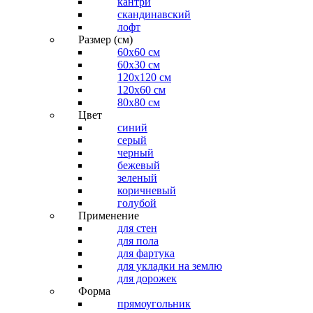
кантри
скандинавский
лофт
Размер (см)
60х60 см
60x30 см
120x120 см
120x60 см
80x80 см
Цвет
синий
серый
черный
бежевый
зеленый
коричневый
голубой
Применение
для стен
для пола
для фартука
для укладки на землю
для дорожек
Форма
прямоугольник