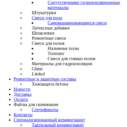
Сопутствующие гидроизоляционные
материалы
Штукатурки
Смеси для пола
Самовыравнивающиеся смеси
Латексные добавки
Шпаклевки
Ремонтные смеси
Смеси для полов
Наливные полы
Топпинг
Смеси для стяжки полов
Материалы для гидроизоляции
Glims
Litokol
Ремонтные и защитные составы
Химзащита бетона
Новости
Доставка
Оплата
Файлы для скачивания
Сертификаты
Контакты
Специализированный керамогранит
Тактильный керамогранит