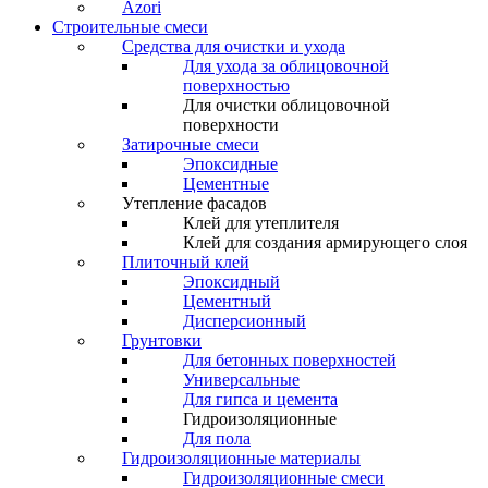
Azori
Строительные смеси
Средства для очистки и ухода
Для ухода за облицовочной
поверхностью
Для очистки облицовочной
поверхности
Затирочные смеси
Эпоксидные
Цементные
Утепление фасадов
Клей для утеплителя
Клей для создания армирующего слоя
Плиточный клей
Эпоксидный
Цементный
Дисперсионный
Грунтовки
Для бетонных поверхностей
Универсальные
Для гипса и цемента
Гидроизоляционные
Для пола
Гидроизоляционные материалы
Гидроизоляционные смеси