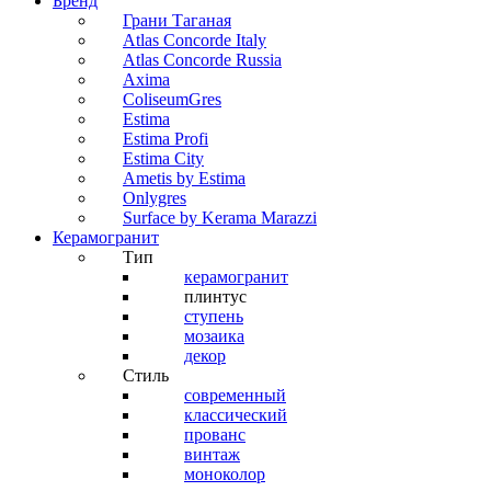
Бренд
Грани Таганая
Atlas Concorde Italy
Atlas Concorde Russia
Axima
ColiseumGres
Estima
Estima Profi
Estima City
Ametis by Estima
Onlygres
Surface by Kerama Marazzi
Керамогранит
Тип
керамогранит
плинтус
ступень
мозаика
декор
Стиль
современный
классический
прованс
винтаж
моноколор