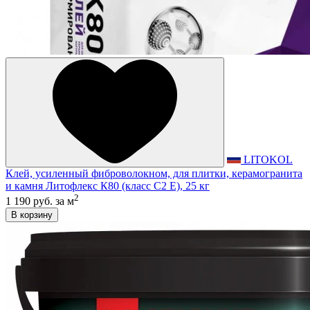
LITOKOL
Клей, усиленный фиброволокном, для плитки, керамогранита
и камня Литофлекс К80 (класс С2 E), 25 кг
2
1 190 руб.
за м
В корзину