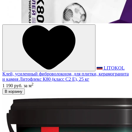
LITOKOL
Клей, усиленный фиброволокном, для плитки, керамогранита
и камня Литофлекс К80 (класс С2 E), 25 кг
2
1 190 руб.
за м
В корзину