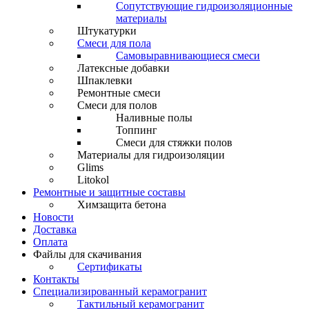
Сопутствующие гидроизоляционные
материалы
Штукатурки
Смеси для пола
Самовыравнивающиеся смеси
Латексные добавки
Шпаклевки
Ремонтные смеси
Смеси для полов
Наливные полы
Топпинг
Смеси для стяжки полов
Материалы для гидроизоляции
Glims
Litokol
Ремонтные и защитные составы
Химзащита бетона
Новости
Доставка
Оплата
Файлы для скачивания
Сертификаты
Контакты
Специализированный керамогранит
Тактильный керамогранит