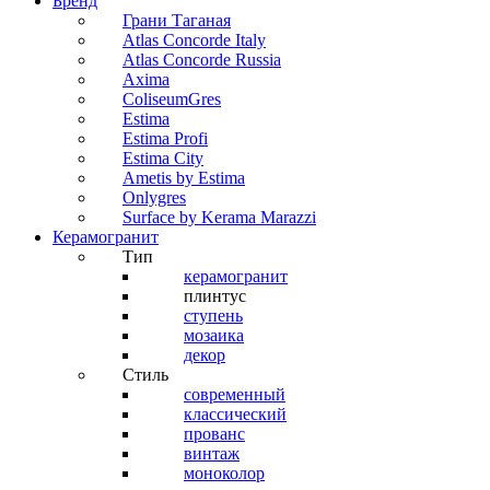
Бренд
Грани Таганая
Atlas Concorde Italy
Atlas Concorde Russia
Axima
ColiseumGres
Estima
Estima Profi
Estima City
Ametis by Estima
Onlygres
Surface by Kerama Marazzi
Керамогранит
Тип
керамогранит
плинтус
ступень
мозаика
декор
Стиль
современный
классический
прованс
винтаж
моноколор