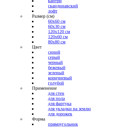
кантри
скандинавский
лофт
Размер (см)
60х60 см
60x30 см
120x120 см
120x60 см
80x80 см
Цвет
синий
серый
черный
бежевый
зеленый
коричневый
голубой
Применение
для стен
для пола
для фартука
для укладки на землю
для дорожек
Форма
прямоугольник