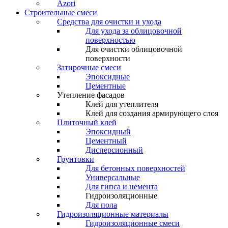
Azori
Строительные смеси
Средства для очистки и ухода
Для ухода за облицовочной
поверхностью
Для очистки облицовочной
поверхности
Затирочные смеси
Эпоксидные
Цементные
Утепление фасадов
Клей для утеплителя
Клей для создания армирующего слоя
Плиточный клей
Эпоксидный
Цементный
Дисперсионный
Грунтовки
Для бетонных поверхностей
Универсальные
Для гипса и цемента
Гидроизоляционные
Для пола
Гидроизоляционные материалы
Гидроизоляционные смеси