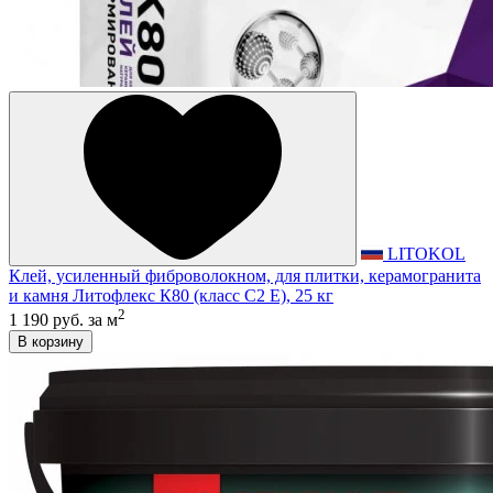
LITOKOL
Клей, усиленный фиброволокном, для плитки, керамогранита
и камня Литофлекс К80 (класс С2 E), 25 кг
2
1 190 руб.
за м
В корзину