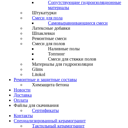
Сопутствующие гидроизоляционные
материалы
Штукатурки
Смеси для пола
Самовыравнивающиеся смеси
Латексные добавки
Шпаклевки
Ремонтные смеси
Смеси для полов
Наливные полы
Топпинг
Смеси для стяжки полов
Материалы для гидроизоляции
Glims
Litokol
Ремонтные и защитные составы
Химзащита бетона
Новости
Доставка
Оплата
Файлы для скачивания
Сертификаты
Контакты
Специализированный керамогранит
Тактильный керамогранит