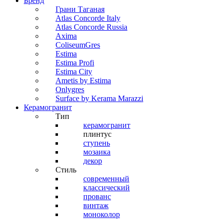
Бренд
Грани Таганая
Atlas Concorde Italy
Atlas Concorde Russia
Axima
ColiseumGres
Estima
Estima Profi
Estima City
Ametis by Estima
Onlygres
Surface by Kerama Marazzi
Керамогранит
Тип
керамогранит
плинтус
ступень
мозаика
декор
Стиль
современный
классический
прованс
винтаж
моноколор