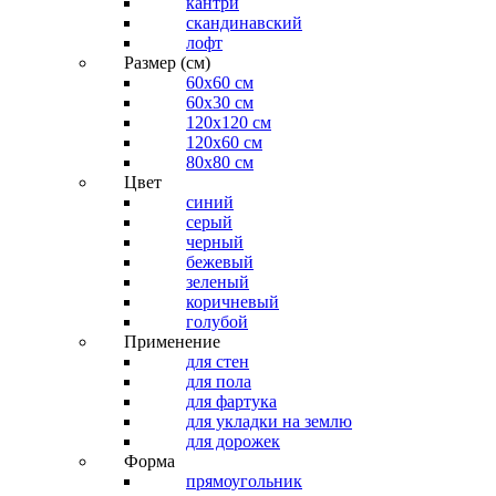
кантри
скандинавский
лофт
Размер (см)
60х60 см
60x30 см
120x120 см
120x60 см
80x80 см
Цвет
синий
серый
черный
бежевый
зеленый
коричневый
голубой
Применение
для стен
для пола
для фартука
для укладки на землю
для дорожек
Форма
прямоугольник