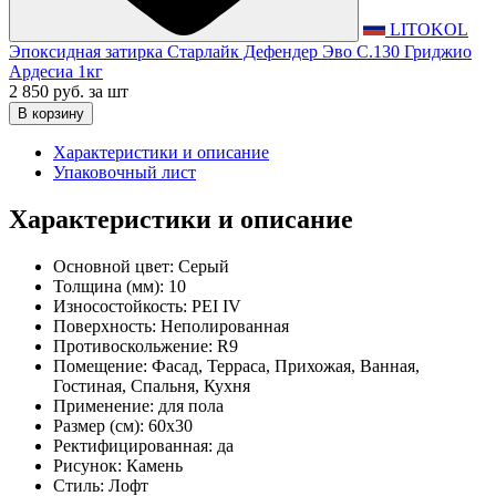
LITOKOL
Эпоксидная затирка Старлайк Дефендер Эво С.130 Гриджио
Ардесиа 1кг
2 850 руб.
за шт
В корзину
Характеристики и описание
Упаковочный лист
Характеристики и описание
Основной цвет:
Серый
Толщина (мм):
10
Износостойкость:
PEI IV
Поверхность:
Неполированная
Противоскольжение:
R9
Помещение:
Фасад, Терраса, Прихожая, Ванная,
Гостиная, Спальня, Кухня
Применение:
для пола
Размер (см):
60x30
Ректифицированная:
да
Рисунок:
Камень
Стиль:
Лофт