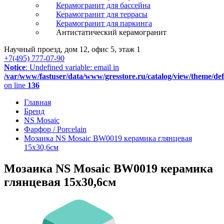
Керамогранит для бассейна
Керамогранит для террасы
Керамогранит для паркинга
Антистатический керамогранит
Научный проезд, дом 12, офис 5, этаж 1
+7(495) 777-07-90
Notice
: Undefined variable: email in
/var/www/fastuser/data/www/gresstore.ru/catalog/view/theme/de
on line
136
Главная
Бренд
NS Mosaic
Фарфор / Porcelain
Мозаика NS Mosaic BW0019 керамика глянцевая
15x30,6см
Мозаика NS Mosaic BW0019 керамика
глянцевая 15x30,6см