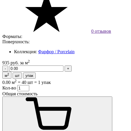
0 отзывов
Форматы:
Поверхность:
Коллекция:
Фарфор / Porcelain
2
935 руб.
за м
2
м
шт
упак
2
0.00 м
=
40 шт
=
1 упак
Кол-во
Общая стоимость