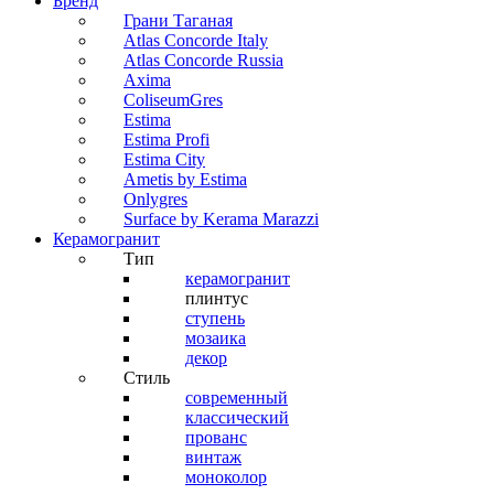
Бренд
Грани Таганая
Atlas Concorde Italy
Atlas Concorde Russia
Axima
ColiseumGres
Estima
Estima Profi
Estima City
Ametis by Estima
Onlygres
Surface by Kerama Marazzi
Керамогранит
Тип
керамогранит
плинтус
ступень
мозаика
декор
Стиль
современный
классический
прованс
винтаж
моноколор