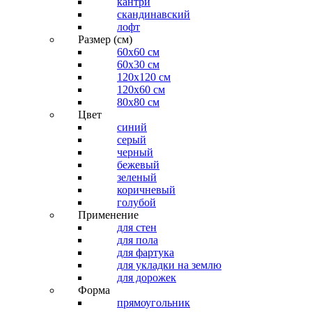
кантри
скандинавский
лофт
Размер (см)
60х60 см
60x30 см
120x120 см
120x60 см
80x80 см
Цвет
синий
серый
черный
бежевый
зеленый
коричневый
голубой
Применение
для стен
для пола
для фартука
для укладки на землю
для дорожек
Форма
прямоугольник