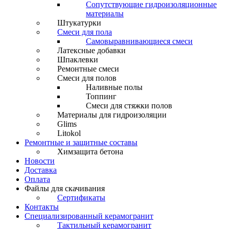
Сопутствующие гидроизоляционные
материалы
Штукатурки
Смеси для пола
Самовыравнивающиеся смеси
Латексные добавки
Шпаклевки
Ремонтные смеси
Смеси для полов
Наливные полы
Топпинг
Смеси для стяжки полов
Материалы для гидроизоляции
Glims
Litokol
Ремонтные и защитные составы
Химзащита бетона
Новости
Доставка
Оплата
Файлы для скачивания
Сертификаты
Контакты
Специализированный керамогранит
Тактильный керамогранит