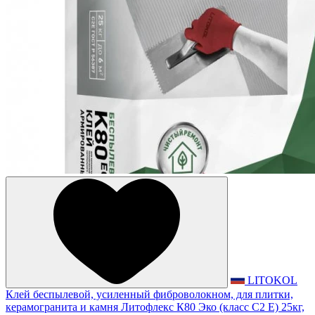
LITOKOL
Клей беспылевой, усиленный фиброволокном, для плитки,
керамогранита и камня Литофлекс К80 Эко (класс С2 Е) 25кг,