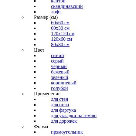
кантри
скандинавский
лофт
Размер (см)
60х60 см
60x30 см
120x120 см
120x60 см
80x80 см
Цвет
синий
серый
черный
бежевый
зеленый
коричневый
голубой
Применение
для стен
для пола
для фартука
для укладки на землю
для дорожек
Форма
прямоугольник