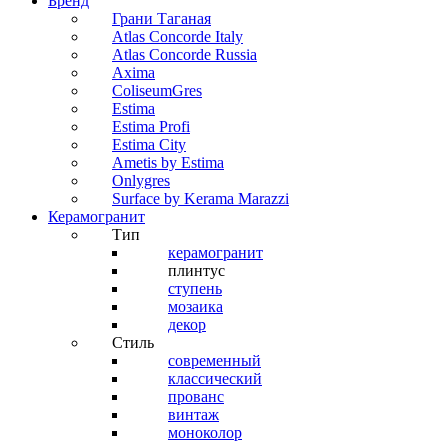
Бренд
Грани Таганая
Atlas Concorde Italy
Atlas Concorde Russia
Axima
ColiseumGres
Estima
Estima Profi
Estima City
Ametis by Estima
Onlygres
Surface by Kerama Marazzi
Керамогранит
Тип
керамогранит
плинтус
ступень
мозаика
декор
Стиль
современный
классический
прованс
винтаж
моноколор