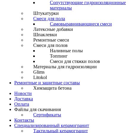
Сопутствующие гидроизоляционные
материалы
Штукатурки
Смеси для пола
Самовыравнивающиеся смеси
Латексные добавки
Шпаклевки
Ремонтные смеси
Смеси для полов
Наливные полы
Топпинг
Смеси для стяжки полов
Материалы для гидроизоляции
Glims
Litokol
Ремонтные и защитные составы
Химзащита бетона
Новости
Доставка
Оплата
Файлы для скачивания
Сертификаты
Контакты
Специализированный керамогранит
Тактильный керамогранит