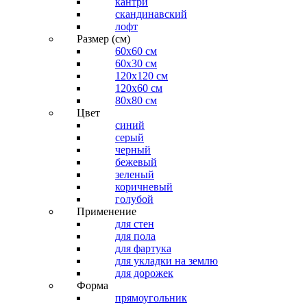
кантри
скандинавский
лофт
Размер (см)
60х60 см
60x30 см
120x120 см
120x60 см
80x80 см
Цвет
синий
серый
черный
бежевый
зеленый
коричневый
голубой
Применение
для стен
для пола
для фартука
для укладки на землю
для дорожек
Форма
прямоугольник