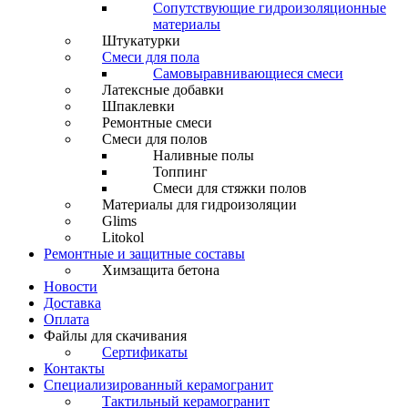
Сопутствующие гидроизоляционные
материалы
Штукатурки
Смеси для пола
Самовыравнивающиеся смеси
Латексные добавки
Шпаклевки
Ремонтные смеси
Смеси для полов
Наливные полы
Топпинг
Смеси для стяжки полов
Материалы для гидроизоляции
Glims
Litokol
Ремонтные и защитные составы
Химзащита бетона
Новости
Доставка
Оплата
Файлы для скачивания
Сертификаты
Контакты
Специализированный керамогранит
Тактильный керамогранит