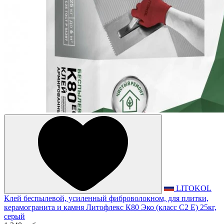
LITOKOL
Клей беспылевой, усиленный фиброволокном, для плитки,
керамогранита и камня Литофлекс К80 Эко (класс С2 Е) 25кг,
серый