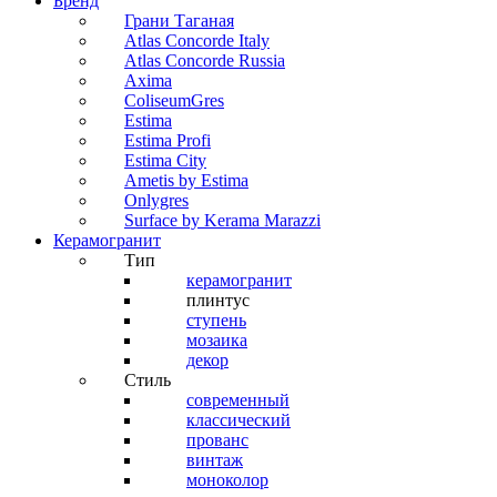
Бренд
Грани Таганая
Atlas Concorde Italy
Atlas Concorde Russia
Axima
ColiseumGres
Estima
Estima Profi
Estima City
Ametis by Estima
Onlygres
Surface by Kerama Marazzi
Керамогранит
Тип
керамогранит
плинтус
ступень
мозаика
декор
Стиль
современный
классический
прованс
винтаж
моноколор