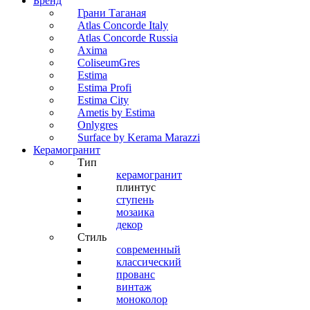
Бренд
Грани Таганая
Atlas Concorde Italy
Atlas Concorde Russia
Axima
ColiseumGres
Estima
Estima Profi
Estima City
Ametis by Estima
Onlygres
Surface by Kerama Marazzi
Керамогранит
Тип
керамогранит
плинтус
ступень
мозаика
декор
Стиль
современный
классический
прованс
винтаж
моноколор