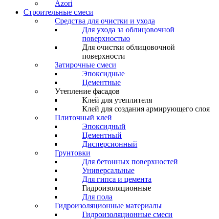
Azori
Строительные смеси
Средства для очистки и ухода
Для ухода за облицовочной
поверхностью
Для очистки облицовочной
поверхности
Затирочные смеси
Эпоксидные
Цементные
Утепление фасадов
Клей для утеплителя
Клей для создания армирующего слоя
Плиточный клей
Эпоксидный
Цементный
Дисперсионный
Грунтовки
Для бетонных поверхностей
Универсальные
Для гипса и цемента
Гидроизоляционные
Для пола
Гидроизоляционные материалы
Гидроизоляционные смеси