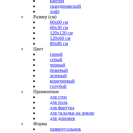
кантри
скандинавский
лофт
Размер (см)
60х60 см
60x30 см
120x120 см
120x60 см
80x80 см
Цвет
синий
серый
черный
бежевый
зеленый
коричневый
голубой
Применение
для стен
для пола
для фартука
для укладки на землю
для дорожек
Форма
прямоугольник