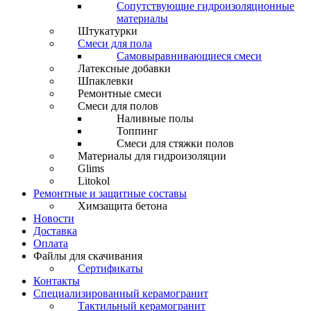
Сопутствующие гидроизоляционные
материалы
Штукатурки
Смеси для пола
Самовыравнивающиеся смеси
Латексные добавки
Шпаклевки
Ремонтные смеси
Смеси для полов
Наливные полы
Топпинг
Смеси для стяжки полов
Материалы для гидроизоляции
Glims
Litokol
Ремонтные и защитные составы
Химзащита бетона
Новости
Доставка
Оплата
Файлы для скачивания
Сертификаты
Контакты
Специализированный керамогранит
Тактильный керамогранит