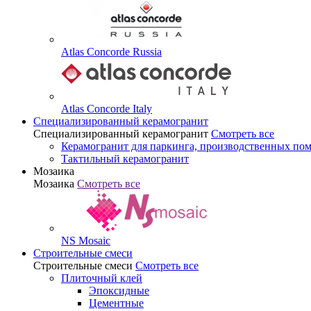
Atlas Concorde Russia
Atlas Concorde Italy
Специализированный керамогранит
Специализированный керамогранит
Смотреть все
Керамогранит для паркинга, производственных по
Тактильный керамогранит
Мозаика
Мозаика
Смотреть все
NS Mosaic
Строительные смеси
Строительные смеси
Смотреть все
Плиточный клей
Эпоксидные
Цементные