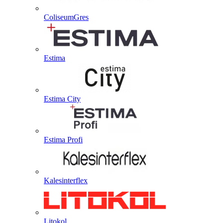
ColiseumGres
Estima
Estima City
Estima Profi
Kalesinterflex
Litokol