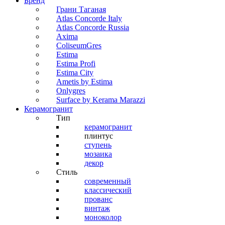
Бренд
Грани Таганая
Atlas Concorde Italy
Atlas Concorde Russia
Axima
ColiseumGres
Estima
Estima Profi
Estima City
Ametis by Estima
Onlygres
Surface by Kerama Marazzi
Керамогранит
Тип
керамогранит
плинтус
ступень
мозаика
декор
Стиль
современный
классический
прованс
винтаж
моноколор