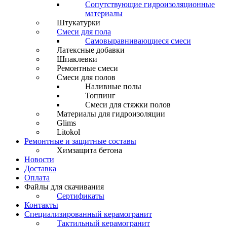
Сопутствующие гидроизоляционные
материалы
Штукатурки
Смеси для пола
Самовыравнивающиеся смеси
Латексные добавки
Шпаклевки
Ремонтные смеси
Смеси для полов
Наливные полы
Топпинг
Смеси для стяжки полов
Материалы для гидроизоляции
Glims
Litokol
Ремонтные и защитные составы
Химзащита бетона
Новости
Доставка
Оплата
Файлы для скачивания
Сертификаты
Контакты
Специализированный керамогранит
Тактильный керамогранит