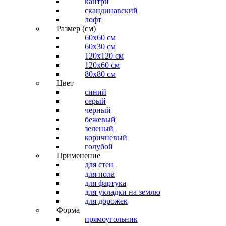
кантри
скандинавский
лофт
Размер (см)
60х60 см
60x30 см
120x120 см
120x60 см
80x80 см
Цвет
синий
серый
черный
бежевый
зеленый
коричневый
голубой
Применение
для стен
для пола
для фартука
для укладки на землю
для дорожек
Форма
прямоугольник