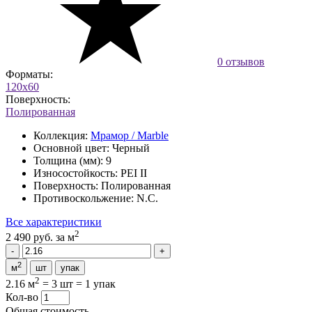
0 отзывов
Форматы:
120x60
Поверхность:
Полированная
Коллекция:
Мрамор / Marble
Основной цвет:
Черный
Толщина (мм):
9
Износостойкость:
PEI II
Поверхность:
Полированная
Противоскольжение:
N.C.
Все характеристики
2
2 490 руб.
за м
2
м
шт
упак
2
2.16 м
=
3 шт
=
1 упак
Кол-во
Общая стоимость