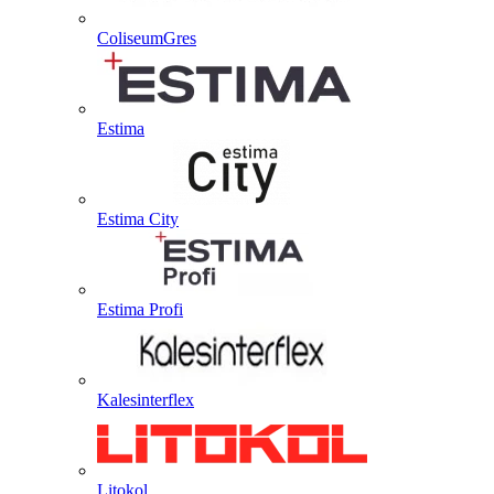
ColiseumGres
Estima
Estima City
Estima Profi
Kalesinterflex
Litokol