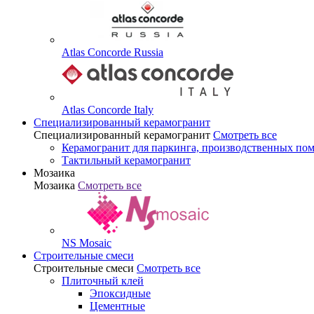
Atlas Concorde Russia
Atlas Concorde Italy
Специализированный керамогранит
Специализированный керамогранит
Смотреть все
Керамогранит для паркинга, производственных по
Тактильный керамогранит
Мозаика
Мозаика
Смотреть все
NS Mosaic
Строительные смеси
Строительные смеси
Смотреть все
Плиточный клей
Эпоксидные
Цементные