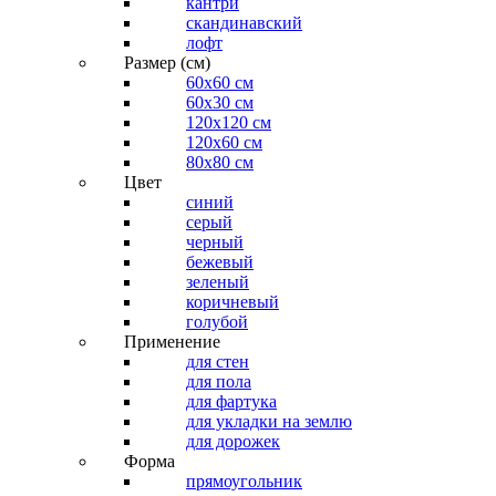
кантри
скандинавский
лофт
Размер (см)
60х60 см
60x30 см
120x120 см
120x60 см
80x80 см
Цвет
синий
серый
черный
бежевый
зеленый
коричневый
голубой
Применение
для стен
для пола
для фартука
для укладки на землю
для дорожек
Форма
прямоугольник