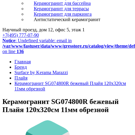
Керамогранит для бассейна
Керамогранит для террасы
Керамогранит для паркинга
Антистатический керамогранит
Научный проезд, дом 12, офис 5, этаж 1
+7(495) 777-07-90
Notice
: Undefined variable: email in
/var/www/fastuser/data/www/gresstore.ru/catalog/view/theme/de
on line
136
Главная
Бренд
Surface by Kerama Marazzi
Плайя
Керамогранит SG074800R бежевый Плайя 120х320см
11мм обрезной
Керамогранит SG074800R бежевый
Плайя 120х320см 11мм обрезной