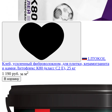
LITOKOL
Клей, усиленный фиброволокном, для плитки, керамогранита
и камня Литофлекс К80 (класс С2 E), 25 кг
2
1 190 руб.
за м
В корзину