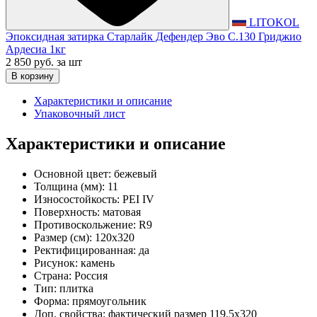
LITOKOL
Эпоксидная затирка Старлайк Дефендер Эво С.130 Гриджио
Ардесиа 1кг
2 850 руб.
за шт
В корзину
Характеристики и описание
Упаковочный лист
Характеристики и описание
Основной цвет:
бежевый
Толщина (мм):
11
Износостойкость:
PEI IV
Поверхность:
матовая
Противоскольжение:
R9
Размер (см):
120x320
Ректифицированная:
да
Рисунок:
камень
Страна:
Россия
Тип:
плитка
Форма:
прямоугольник
Доп. свойства:
фактический размер 119,5х320