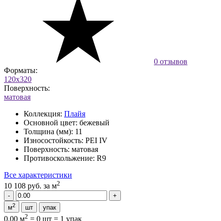
0 отзывов
Форматы:
120x320
Поверхность:
матовая
Коллекция:
Плайя
Основной цвет:
бежевый
Толщина (мм):
11
Износостойкость:
PEI IV
Поверхность:
матовая
Противоскольжение:
R9
Все характеристики
2
10 108 руб.
за м
2
м
шт
упак
2
0.00 м
=
0 шт
=
1 упак