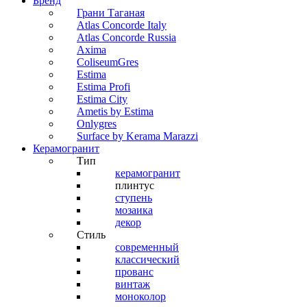
Бренд
Грани Таганая
Atlas Concorde Italy
Atlas Concorde Russia
Axima
ColiseumGres
Estima
Estima Profi
Estima City
Ametis by Estima
Onlygres
Surface by Kerama Marazzi
Керамогранит
Тип
керамогранит
плинтус
ступень
мозаика
декор
Стиль
современный
классический
прованс
винтаж
моноколор