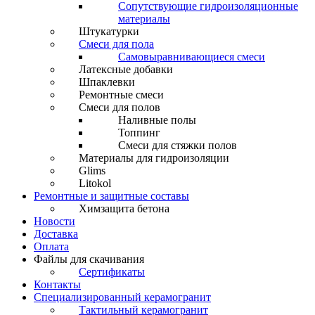
Сопутствующие гидроизоляционные
материалы
Штукатурки
Смеси для пола
Самовыравнивающиеся смеси
Латексные добавки
Шпаклевки
Ремонтные смеси
Смеси для полов
Наливные полы
Топпинг
Смеси для стяжки полов
Материалы для гидроизоляции
Glims
Litokol
Ремонтные и защитные составы
Химзащита бетона
Новости
Доставка
Оплата
Файлы для скачивания
Сертификаты
Контакты
Специализированный керамогранит
Тактильный керамогранит