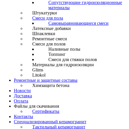
Сопутствующие гидроизоляционные
материалы
Штукатурки
Смеси для пола
Самовыравнивающиеся смеси
Латексные добавки
Шпаклевки
Ремонтные смеси
Смеси для полов
Наливные полы
Топпинг
Смеси для стяжки полов
Материалы для гидроизоляции
Glims
Litokol
Ремонтные и защитные составы
Химзащита бетона
Новости
Доставка
Оплата
Файлы для скачивания
Сертификаты
Контакты
Специализированный керамогранит
Тактильный керамогранит