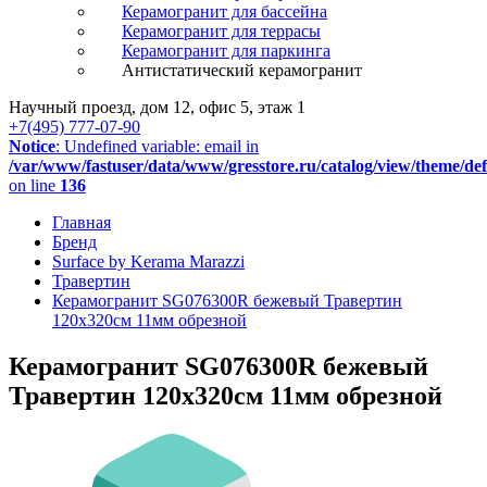
Керамогранит для бассейна
Керамогранит для террасы
Керамогранит для паркинга
Антистатический керамогранит
Научный проезд, дом 12, офис 5, этаж 1
+7(495) 777-07-90
Notice
: Undefined variable: email in
/var/www/fastuser/data/www/gresstore.ru/catalog/view/theme/de
on line
136
Главная
Бренд
Surface by Kerama Marazzi
Травертин
Керамогранит SG076300R бежевый Травертин
120х320см 11мм обрезной
Керамогранит SG076300R бежевый
Травертин 120х320см 11мм обрезной