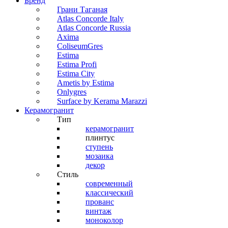
Бренд
Грани Таганая
Atlas Concorde Italy
Atlas Concorde Russia
Axima
ColiseumGres
Estima
Estima Profi
Estima City
Ametis by Estima
Onlygres
Surface by Kerama Marazzi
Керамогранит
Тип
керамогранит
плинтус
ступень
мозаика
декор
Стиль
современный
классический
прованс
винтаж
моноколор