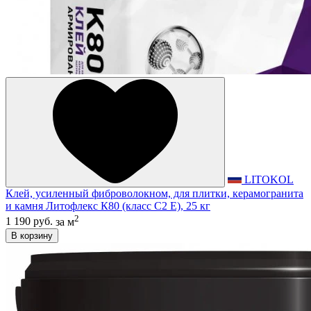
LITOKOL
Клей, усиленный фиброволокном, для плитки, керамогранита
и камня Литофлекс К80 (класс С2 E), 25 кг
2
1 190 руб.
за м
В корзину