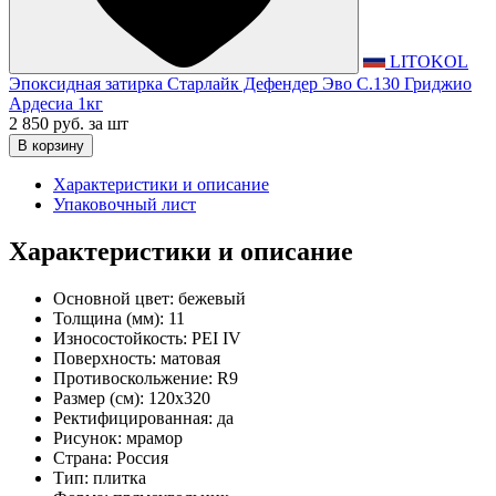
LITOKOL
Эпоксидная затирка Старлайк Дефендер Эво С.130 Гриджио
Ардесиа 1кг
2 850 руб.
за шт
В корзину
Характеристики и описание
Упаковочный лист
Характеристики и описание
Основной цвет:
бежевый
Толщина (мм):
11
Износостойкость:
PEI IV
Поверхность:
матовая
Противоскольжение:
R9
Размер (см):
120x320
Ректифицированная:
да
Рисунок:
мрамор
Страна:
Россия
Тип:
плитка