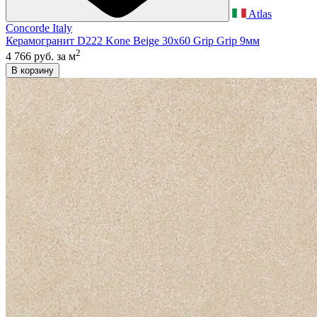
Atlas
Concorde Italy
Керамогранит D222 Kone Beige 30x60 Grip Grip 9мм
2
4 766 руб.
за м
В корзину