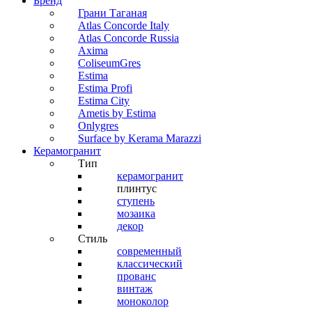
Бренд
Грани Таганая
Atlas Concorde Italy
Atlas Concorde Russia
Axima
ColiseumGres
Estima
Estima Profi
Estima City
Ametis by Estima
Onlygres
Surface by Kerama Marazzi
Керамогранит
Тип
керамогранит
плинтус
ступень
мозаика
декор
Стиль
современный
классический
прованс
винтаж
моноколор