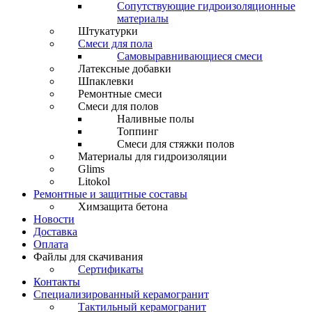
Сопутствующие гидроизоляционные
материалы
Штукатурки
Смеси для пола
Самовыравнивающиеся смеси
Латексные добавки
Шпаклевки
Ремонтные смеси
Смеси для полов
Наливные полы
Топпинг
Смеси для стяжки полов
Материалы для гидроизоляции
Glims
Litokol
Ремонтные и защитные составы
Химзащита бетона
Новости
Доставка
Оплата
Файлы для скачивания
Сертификаты
Контакты
Специализированный керамогранит
Тактильный керамогранит