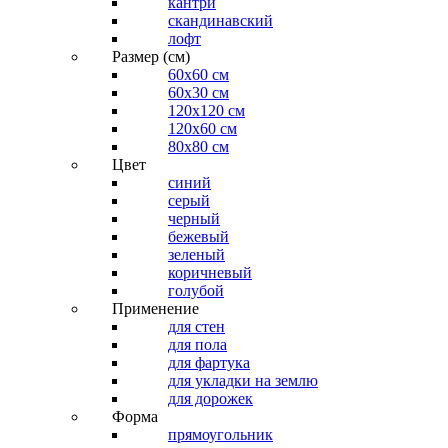
кантри
скандинавский
лофт
Размер (см)
60х60 см
60x30 см
120x120 см
120x60 см
80x80 см
Цвет
синий
серый
черный
бежевый
зеленый
коричневый
голубой
Применение
для стен
для пола
для фартука
для укладки на землю
для дорожек
Форма
прямоугольник