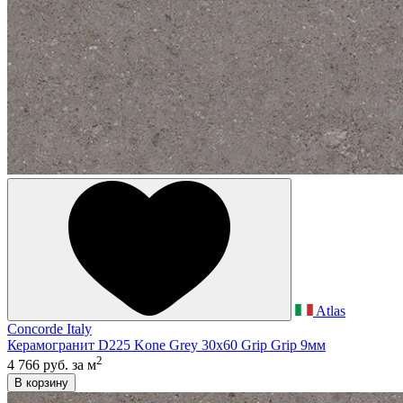
Atlas
Concorde Italy
Керамогранит D225 Kone Grey 30x60 Grip Grip 9мм
2
4 766 руб.
за м
В корзину