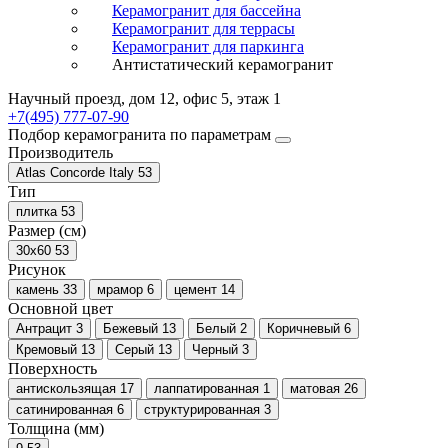
Керамогранит для бассейна
Керамогранит для террасы
Керамогранит для паркинга
Антистатический керамогранит
Научный проезд, дом 12, офис 5, этаж 1
+7(495) 777-07-90
Подбор керамогранита по параметрам
Производитель
Atlas Concorde Italy
53
Тип
плитка
53
Размер (см)
30x60
53
Рисунок
камень
33
мрамор
6
цемент
14
Основной цвет
Антрацит
3
Бежевый
13
Белый
2
Коричневый
6
Кремовый
13
Серый
13
Черный
3
Поверхность
антискользящая
17
лаппатированная
1
матовая
26
сатинированная
6
структурированная
3
Толщина (мм)