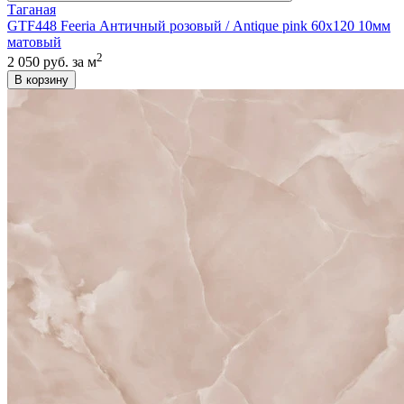
Таганая
GTF448 Feeria Античный розовый / Antique pink 60х120 10мм
матовый
2
2 050 руб.
за м
В корзину