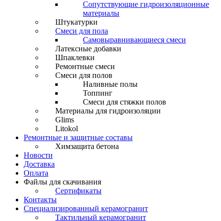
Сопутствующие гидроизоляционные
материалы
Штукатурки
Смеси для пола
Самовыравнивающиеся смеси
Латексные добавки
Шпаклевки
Ремонтные смеси
Смеси для полов
Наливные полы
Топпинг
Смеси для стяжки полов
Материалы для гидроизоляции
Glims
Litokol
Ремонтные и защитные составы
Химзащита бетона
Новости
Доставка
Оплата
Файлы для скачивания
Сертификаты
Контакты
Специализированный керамогранит
Тактильный керамогранит