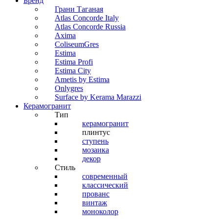
Бренд
Грани Таганая
Atlas Concorde Italy
Atlas Concorde Russia
Axima
ColiseumGres
Estima
Estima Profi
Estima City
Ametis by Estima
Onlygres
Surface by Kerama Marazzi
Керамогранит
Тип
керамогранит
плинтус
ступень
мозаика
декор
Стиль
современный
классический
прованс
винтаж
моноколор