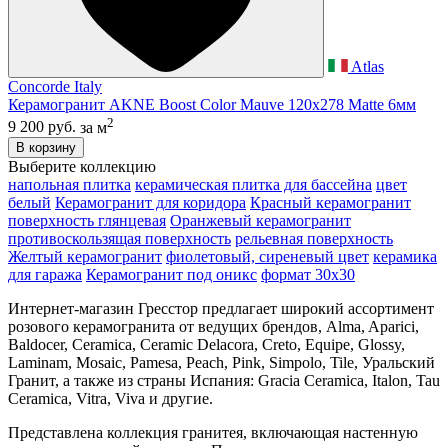
Atlas
Concorde Italy
Керамогранит AKNE Boost Color Mauve 120x278 Matte 6мм
2
9 200 руб.
за м
В корзину
Выберите коллекцию
напольная плитка
керамическая плитка для бассейна
цвет
белый
Керамогранит для коридора
Красный керамогранит
поверхность глянцевая
Оранжевый керамогранит
противоскользящая поверхность
рельевная поверхность
Желтый керамогранит
фиолетовый, сиреневый цвет
керамика
для гаража
Керамогранит под оникс
формат 30х30
Интернет-магазин Гресстор предлагает широкий ассортимент
розового керамогранита от ведущих брендов, Alma, Aparici,
Baldocer, Ceramica, Ceramic Delacora, Creto, Equipe, Glossy,
Laminam, Mosaic, Pamesa, Peach, Pink, Simpolo, Tile, Уральский
Гранит, а также из страны Испания: Gracia Ceramica, Italon, Tau
Ceramica, Vitra, Viva и другие.
Представлена коллекция гранитея, включающая настенную