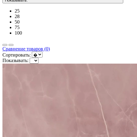
Показывать:
25
28
50
75
100
Сравнение товаров (0)
Сортировать:
Показывать: