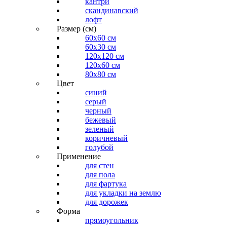
кантри
скандинавский
лофт
Размер (см)
60х60 см
60x30 см
120x120 см
120x60 см
80x80 см
Цвет
синий
серый
черный
бежевый
зеленый
коричневый
голубой
Применение
для стен
для пола
для фартука
для укладки на землю
для дорожек
Форма
прямоугольник