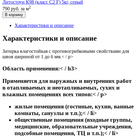
Литостоун К98 (класс С2 F) 5кг, серый
2
790 руб.
за м
В корзину
Характеристики и описание
Характеристики и описание
Затирка влагостойкая c противогрибковыми свойствами для
швов шириной от 1 до 6 мм.< / p>
Область применения:< / h3>
Применяется для наружных и внутренних работ
в отапливаемых и неотапливаемых, сухих и
влажных помещениях всех типов:< / p>
жилые помещения (гостиные, кухни, ванные
комнаты, санузлы и т.п.);< / li>
общественные помещения (входные группы,
медицинские, образовательные учреждения,
подсобные помещения, ТЦ и т.п.);< / li>