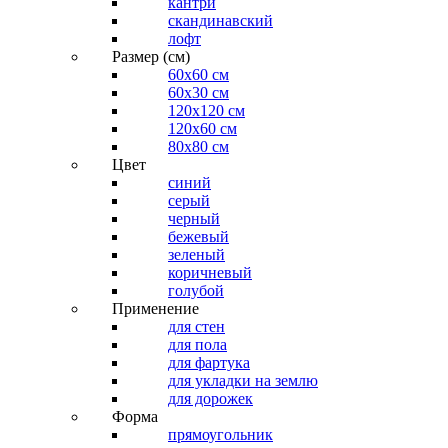
кантри
скандинавский
лофт
Размер (см)
60х60 см
60x30 см
120x120 см
120x60 см
80x80 см
Цвет
синий
серый
черный
бежевый
зеленый
коричневый
голубой
Применение
для стен
для пола
для фартука
для укладки на землю
для дорожек
Форма
прямоугольник