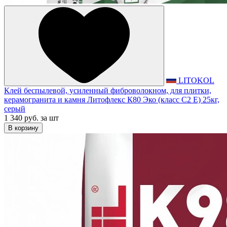
LITOKOL
Клей беспылевой, усиленный фиброволокном, для плитки,
керамогранита и камня Литофлекс К80 Эко (класс С2 Е) 25кг,
серый
1 340 руб.
за шт
В корзину