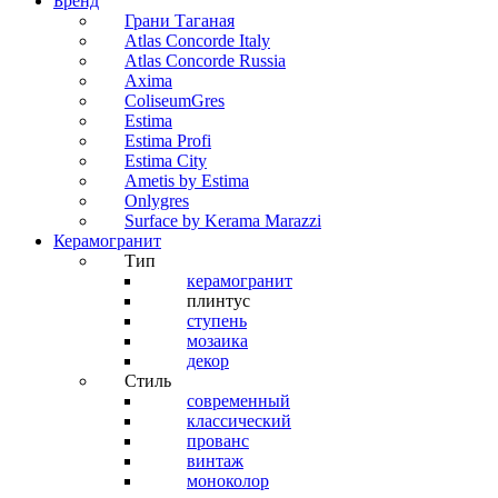
Бренд
Грани Таганая
Atlas Concorde Italy
Atlas Concorde Russia
Axima
ColiseumGres
Estima
Estima Profi
Estima City
Ametis by Estima
Onlygres
Surface by Kerama Marazzi
Керамогранит
Тип
керамогранит
плинтус
ступень
мозаика
декор
Стиль
современный
классический
прованс
винтаж
моноколор