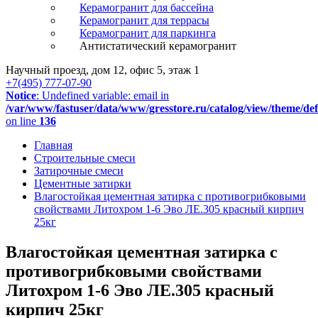
Керамогранит для бассейна
Керамогранит для террасы
Керамогранит для паркинга
Антистатический керамогранит
Научный проезд, дом 12, офис 5, этаж 1
+7(495) 777-07-90
Notice
: Undefined variable: email in
/var/www/fastuser/data/www/gresstore.ru/catalog/view/theme/de
on line
136
Главная
Строительные смеси
Затирочные смеси
Цементные затирки
Влагостойкая цементная затирка с противогрибковыми
свойствами Литохром 1-6 Эво ЛЕ.305 красный кирпич
25кг
Влагостойкая цементная затирка с
противогрибковыми свойствами
Литохром 1-6 Эво ЛЕ.305 красный
кирпич 25кг