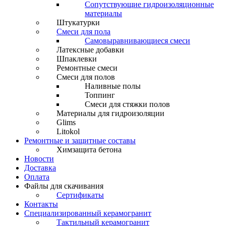
Сопутствующие гидроизоляционные
материалы
Штукатурки
Смеси для пола
Самовыравнивающиеся смеси
Латексные добавки
Шпаклевки
Ремонтные смеси
Смеси для полов
Наливные полы
Топпинг
Смеси для стяжки полов
Материалы для гидроизоляции
Glims
Litokol
Ремонтные и защитные составы
Химзащита бетона
Новости
Доставка
Оплата
Файлы для скачивания
Сертификаты
Контакты
Специализированный керамогранит
Тактильный керамогранит