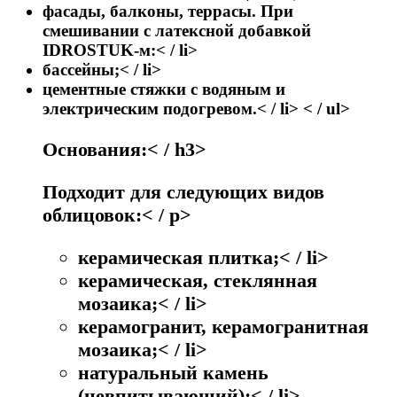
фасады, балконы, террасы. При
смешивании с латексной добавкой
IDROSTUK-м:< / li>
бассейны;< / li>
цементные стяжки с водяным и
электрическим подогревом.< / li> < / ul>
Основания:< / h3>
Подходит для следующих видов
облицовок:< / p>
керамическая плитка;< / li>
керамическая, стеклянная
мозаика;< / li>
керамогранит, керамогранитная
мозаика;< / li>
натуральный камень
(невпитывающий);< / li>