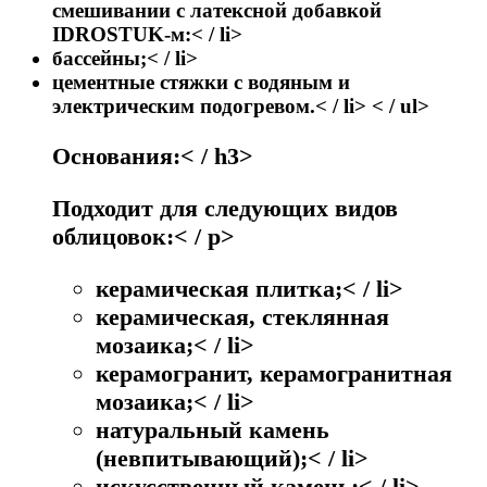
смешивании с латексной добавкой
IDROSTUK-м:< / li>
бассейны;< / li>
цементные стяжки с водяным и
электрическим подогревом.< / li> < / ul>
Основания:< / h3>
Подходит для следующих видов
облицовок:< / p>
керамическая плитка;< / li>
керамическая, стеклянная
мозаика;< / li>
керамогранит, керамогранитная
мозаика;< / li>
натуральный камень
(невпитывающий);< / li>
искусственный камень;< / li>