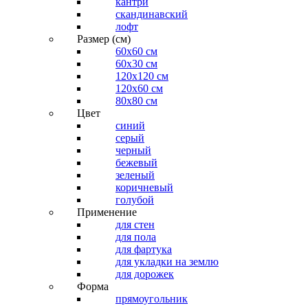
кантри
скандинавский
лофт
Размер (см)
60х60 см
60x30 см
120x120 см
120x60 см
80x80 см
Цвет
синий
серый
черный
бежевый
зеленый
коричневый
голубой
Применение
для стен
для пола
для фартука
для укладки на землю
для дорожек
Форма
прямоугольник