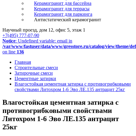
Керамогранит для бассейна
Керамогранит для террасы
Керамогранит для паркинга
Антистатический керамогранит
Научный проезд, дом 12, офис 5, этаж 1
+7(495) 777-07-90
Notice
: Undefined variable: email in
/var/www/fastuser/data/www/gresstore.ru/catalog/view/theme/de
on line
136
Главная
Строительные смеси
Затирочные смеси
Цементные затирки
Влагостойкая цементная затирка с противогрибковыми
свойствами Литохром 1-6 Эво ЛЕ.135 антрацит 25кг
Влагостойкая цементная затирка с
противогрибковыми свойствами
Литохром 1-6 Эво ЛЕ.135 антрацит
25кг