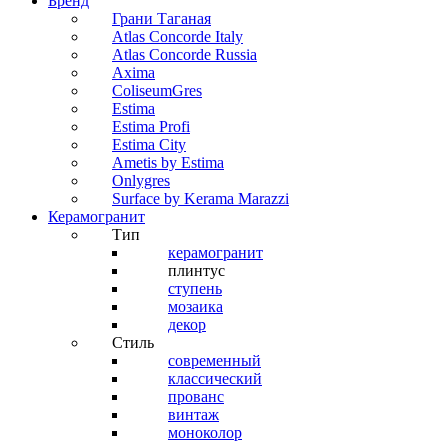
Бренд
Грани Таганая
Atlas Concorde Italy
Atlas Concorde Russia
Axima
ColiseumGres
Estima
Estima Profi
Estima City
Ametis by Estima
Onlygres
Surface by Kerama Marazzi
Керамогранит
Тип
керамогранит
плинтус
ступень
мозаика
декор
Стиль
современный
классический
прованс
винтаж
моноколор