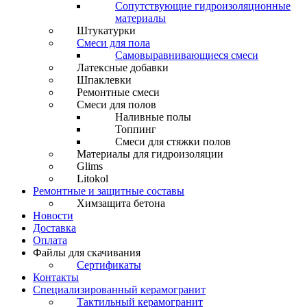
Сопутствующие гидроизоляционные
материалы
Штукатурки
Смеси для пола
Самовыравнивающиеся смеси
Латексные добавки
Шпаклевки
Ремонтные смеси
Смеси для полов
Наливные полы
Топпинг
Смеси для стяжки полов
Материалы для гидроизоляции
Glims
Litokol
Ремонтные и защитные составы
Химзащита бетона
Новости
Доставка
Оплата
Файлы для скачивания
Сертификаты
Контакты
Специализированный керамогранит
Тактильный керамогранит