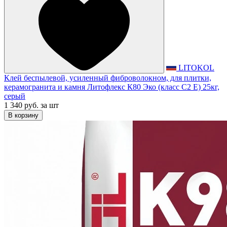
LITOKOL
Клей беспылевой, усиленный фиброволокном, для плитки,
керамогранита и камня Литофлекс К80 Эко (класс С2 Е) 25кг,
серый
1 340 руб.
за шт
В корзину