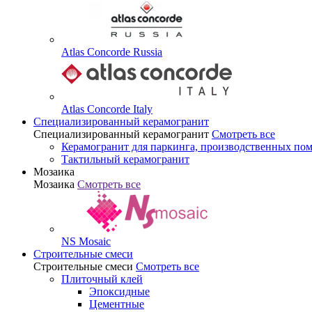
Atlas Concorde Russia
Atlas Concorde Italy
Специализированный керамогранит
Специализированный керамогранит
Смотреть все
Керамогранит для паркинга, производственных по
Тактильный керамогранит
Мозаика
Мозаика
Смотреть все
NS Mosaic
Строительные смеси
Строительные смеси
Смотреть все
Плиточный клей
Эпоксидные
Цементные