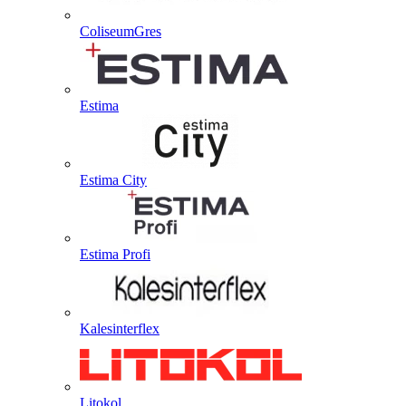
ColiseumGres
Estima
Estima City
Estima Profi
Kalesinterflex
Litokol