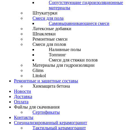
Сопутствующие гидроизоляционные
материалы
Штукатурки
Смеси для пола
Самовыравнивающиеся смеси
Латексные добавки
Шпаклевки
Ремонтные смеси
Смеси для полов
Наливные полы
Топпинг
Смеси для стяжки полов
Материалы для гидроизоляции
Glims
Litokol
Ремонтные и защитные составы
Химзащита бетона
Новости
Доставка
Оплата
Файлы для скачивания
Сертификаты
Контакты
Специализированный керамогранит
Тактильный керамогранит