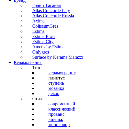
Бренд
Грани Таганая
Atlas Concorde Italy
Atlas Concorde Russia
Axima
ColiseumGres
Estima
Estima Profi
Estima City
Ametis by Estima
Onlygres
Surface by Kerama Marazzi
Керамогранит
Тип
керамогранит
плинтус
ступень
мозаика
декор
Стиль
современный
классический
прованс
винтаж
моноколор