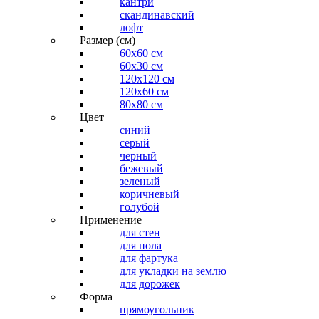
кантри
скандинавский
лофт
Размер (см)
60х60 см
60x30 см
120x120 см
120x60 см
80x80 см
Цвет
синий
серый
черный
бежевый
зеленый
коричневый
голубой
Применение
для стен
для пола
для фартука
для укладки на землю
для дорожек
Форма
прямоугольник