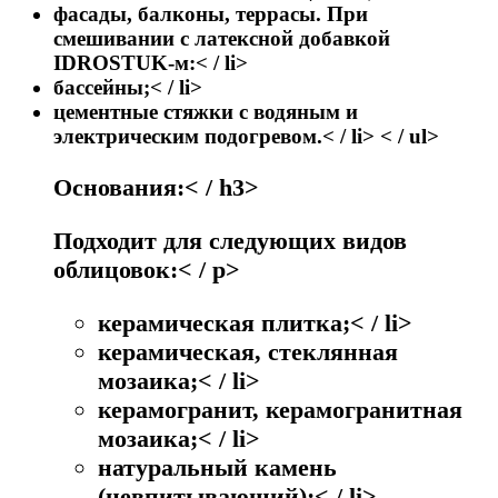
фасады, балконы, террасы. При
смешивании с латексной добавкой
IDROSTUK-м:< / li>
бассейны;< / li>
цементные стяжки с водяным и
электрическим подогревом.< / li> < / ul>
Основания:< / h3>
Подходит для следующих видов
облицовок:< / p>
керамическая плитка;< / li>
керамическая, стеклянная
мозаика;< / li>
керамогранит, керамогранитная
мозаика;< / li>
натуральный камень
(невпитывающий);< / li>