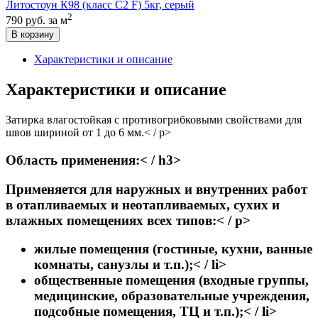
Литостоун К98 (класс С2 F) 5кг, серый
2
790 руб.
за м
В корзину
Характеристики и описание
Характеристики и описание
Затирка влагостойкая c противогрибковыми свойствами для
швов шириной от 1 до 6 мм.< / p>
Область применения:< / h3>
Применяется для наружных и внутренних работ
в отапливаемых и неотапливаемых, сухих и
влажных помещениях всех типов:< / p>
жилые помещения (гостиные, кухни, ванные
комнаты, санузлы и т.п.);< / li>
общественные помещения (входные группы,
медицинские, образовательные учреждения,
подсобные помещения, ТЦ и т.п.);< / li>