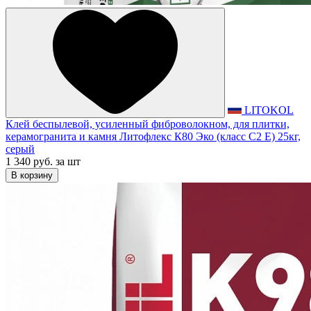
LITOKOL
Клей беспылевой, усиленный фиброволокном, для плитки,
керамогранита и камня Литофлекс К80 Эко (класс С2 Е) 25кг,
серый
1 340 руб.
за шт
В корзину