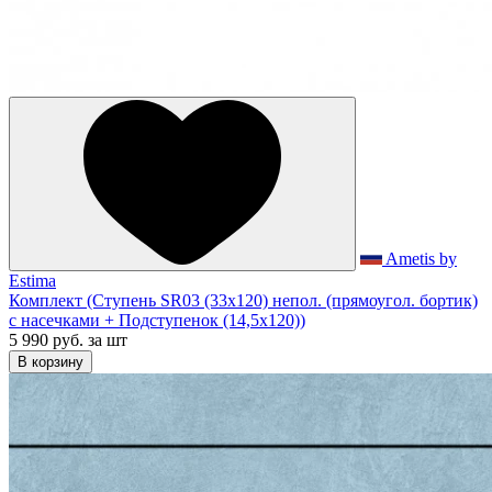
Ametis by
Estima
Комплект (Ступень SR03 (33x120) непол. (прямоугол. бортик)
с насечками + Подступенок (14,5x120))
5 990 руб.
за шт
В корзину