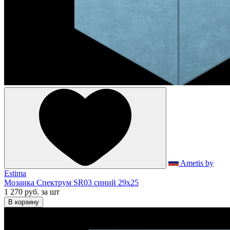
Ametis by
Estima
Мозаика Спектрум SR03 синий 29x25
1 270 руб.
за шт
В корзину