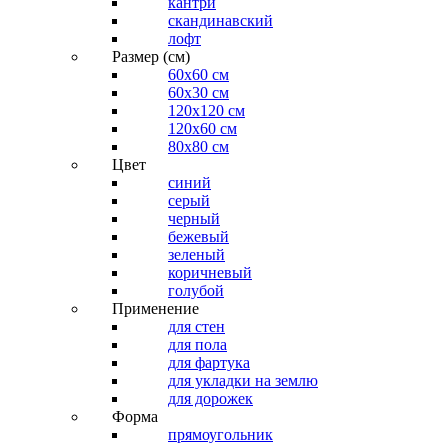
кантри
скандинавский
лофт
Размер (см)
60х60 см
60x30 см
120x120 см
120x60 см
80x80 см
Цвет
синий
серый
черный
бежевый
зеленый
коричневый
голубой
Применение
для стен
для пола
для фартука
для укладки на землю
для дорожек
Форма
прямоугольник