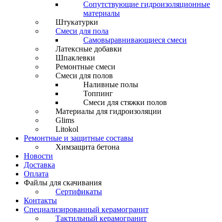
Сопутствующие гидроизоляционные
материалы
Штукатурки
Смеси для пола
Самовыравнивающиеся смеси
Латексные добавки
Шпаклевки
Ремонтные смеси
Смеси для полов
Наливные полы
Топпинг
Смеси для стяжки полов
Материалы для гидроизоляции
Glims
Litokol
Ремонтные и защитные составы
Химзащита бетона
Новости
Доставка
Оплата
Файлы для скачивания
Сертификаты
Контакты
Специализированный керамогранит
Тактильный керамогранит