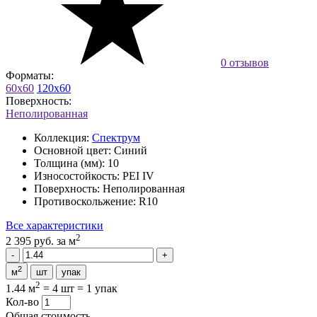
0 отзывов
Форматы:
60x60
120x60
Поверхность:
Неполированная
Коллекция:
Спектрум
Основной цвет:
Синий
Толщина (мм):
10
Износостойкость:
PEI IV
Поверхность:
Неполированная
Противоскольжение:
R10
Все характеристики
2
2 395 руб.
за м
2
м
шт
упак
2
1.44 м
=
4 шт
=
1 упак
Кол-во
Общая стоимость