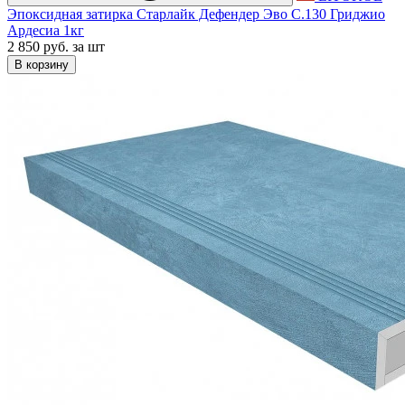
Эпоксидная затирка Старлайк Дефендер Эво С.130 Гриджио
Ардесиа 1кг
2 850 руб.
за шт
В корзину