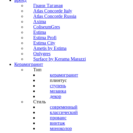
Бренд
Грани Таганая
Atlas Concorde Italy
Atlas Concorde Russia
Axima
ColiseumGres
Estima
Estima Profi
Estima City
Ametis by Estima
Onlygres
Surface by Kerama Marazzi
Керамогранит
Тип
керамогранит
плинтус
ступень
мозаика
декор
Стиль
современный
классический
прованс
винтаж
моноколор