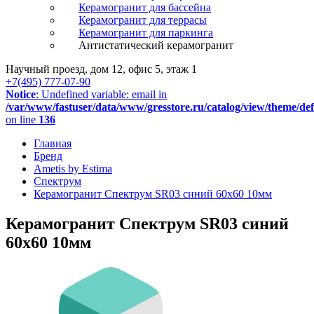
Керамогранит для бассейна
Керамогранит для террасы
Керамогранит для паркинга
Антистатический керамогранит
Научный проезд, дом 12, офис 5, этаж 1
+7(495) 777-07-90
Notice
: Undefined variable: email in
/var/www/fastuser/data/www/gresstore.ru/catalog/view/theme/de
on line
136
Главная
Бренд
Ametis by Estima
Спектрум
Керамогранит Спектрум SR03 синий 60x60 10мм
Керамогранит Спектрум SR03 синий
60x60 10мм